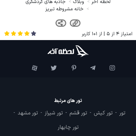
لحظه آخر
وبلاگ
جاذبه های گردشگری
خانه مشروطه تبریز
امتیاز
4
از
5
| از
101
کاربر
تور های مرتبط
تور
تور کیش
تور قشم
تور شیراز
تور مشهد
-
-
-
-
-
تور چابهار