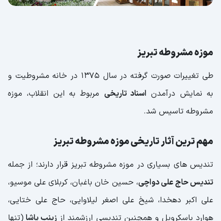
موزه مشروطه تبریز
طی تغییرات صورت گرفته در سال 1375 در خانه مشروطیت و
به نمایش درآمدن
اسناد تاریخی
مربوط به این انقلاب، موزه
مشروطه تاسیس شد.
مهم ترین آثار تاریخی موزه مشروطه تبریز
تندیس های بسیاری در موزه مشروطه تبریز قرار دارند؛ از جمله
تندیس حاج علی دواچی
، حسین خان باغبان، کربلای علی موسیو،
علی اکبر دهخدا، شیخ علی اصغر لیلاوایی، حاج علی ختایی،
هوارد باسکرویل و همچنین تندیسی ارزشمند از
زینب پاشا
(تنها