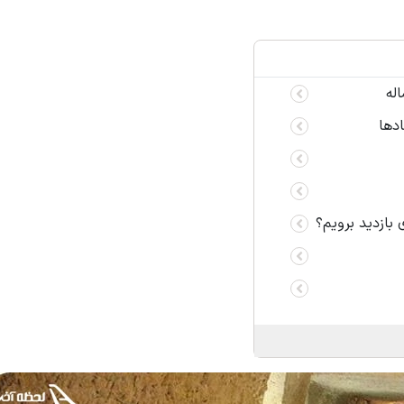
دها
 بازدید برویم؟