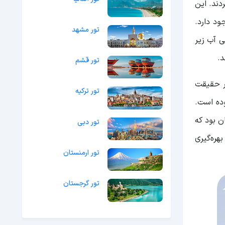
دند. این
ود دارد.
تور مشهد
ی آب زیر
.
تور قشم
در حقیقت
تور ترکیه
ده است.
ن بود که
تور دبی
 این شهر زیرزمینی را بررسی کرد و تصمیم گرفت آن را بازسازی کند. این فرد در سال 1378 با بهره‌گیری
تور ارمنستان
تور گرجستان