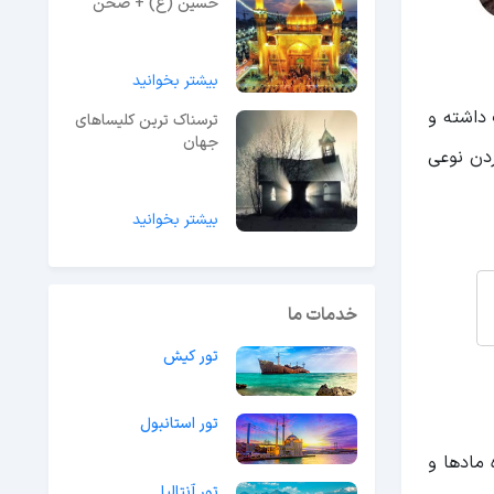
حسین (ع) + صحن
حرم
بیشتر بخوانید
نی و عجیب، حدود 10 هزار مربع وسعت داشته و
ترسناک ترین کلیساهای
جهان
ردن نوعی
بیشتر بخوانید
خدمات ما
تور کیش
تور استانبول
مادها و
تور آنتالیا