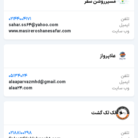
مسیرروشن سفر
تلفن
02144004171
ایمیل
sahar.ss64@yahoo.com
وب سایت
www.masireroshanesafar.com
علاپرواز
تلفن
05134024
ایمیل
alaaparvazmhd@gmail.com
وب سایت
alaa24.com
لک لک گشت
تلفن
02188100298