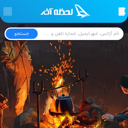
آژانس های گردشگری
جستجو
آسان مهر گیتی
تلفن
02191497061
ایمیل
asanmehrgiti@gmail.com
وب سایت
---
تیرداد اوژن پارسیان
تلفن
02188750460
ایمیل
parsiantirdad@gmail.com