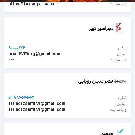
وب سایت
https://Tirdadparsian.ir
تچراسیر کبیر
تلفن
90000626
ایمیل
arian6731org@gmail.com
وب سایت
---
قصر شایان رویایی
تلفن
02188464462
ایمیل
fariborzseifii89@gmail.com
وب سایت
fariborzseifii89@gmail.com
جیمبو