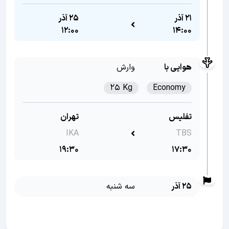
21 آذر
25 آذر
12:00
14:00
هوایی با
وارش
25 Kg
Economy
تفلیس
تهران
IKA
TBS
19:30
17:30
25 آذر
سه شنبه