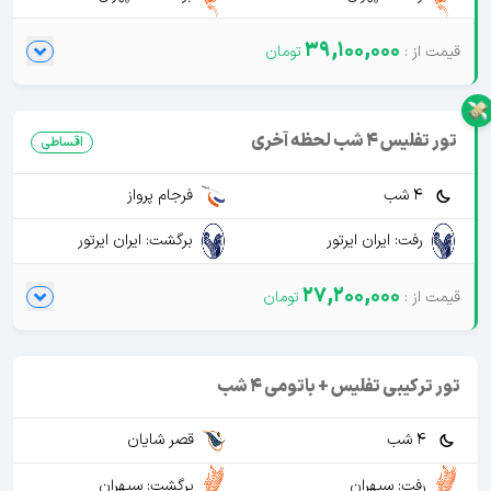
39,100,000
تور تفلیس 4 شب لحظه آخری
اقساطی
4 شب
فرجام پرواز
رفت: ایران ایرتور
برگشت: ایران ایرتور
27,200,000
تور ترکیبی تفلیس + باتومی 4 شب
4 شب
قصر شایان
رفت: سپهران
برگشت: سپهران