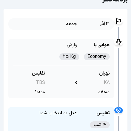
برنامه سفر
21 آذر
جمعه
هوایی با
وارش
25 Kg
Economy
تهران
تفلیس
TBS
IKA
10:00
08:00
تفلیس
هتل به انتخاب شما
4 شب