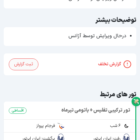
توضیحات بیشتر
درحال ویرایش توسط آژانس
گزارش تخلف
ثبت گزارش
تور های مرتبط
تور ترکیبی تفلیس + باتومی تیرماه
اقساطی
6 شب
فرجام پرواز
رفت: ایران ایرتور
برگشت: ایران ایرتور