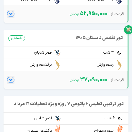
52,950,000
تور تفلیس تابستان 1405
اقساطی
3 شب
قصر شایان
رفت: وارش
برگشت: وارش
37,090,000
تور ترکیبی تفلیس + باتومی 7 روزه ویژه تعطیلات 21 مرداد
6 شب
قصر شایان
رفت: سپهران
برگشت: سپهران