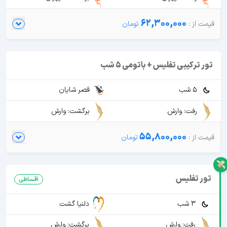
62,300,000
تور ترکیبی تفلیس + باتومی 5 شب
5 شب
قصر شایان
رفت: وارش
برگشت: وارش
55,800,000
تور تفلیس
اقساطی
3 شب
دلنیا گشت
رفت: وارش
برگشت: وارش