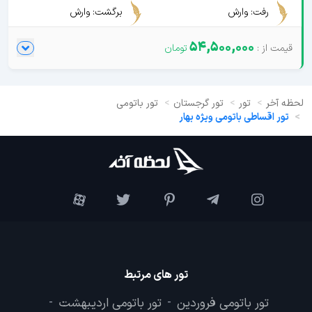
رفت: وارش
برگشت: وارش
54,500,000
لحظه آخر
تور
تور گرجستان
تور باتومی
تور اقساطی باتومی ویژه بهار
تور های مرتبط
تور باتومی فروردین
تور باتومی اردیبهشت
-
-