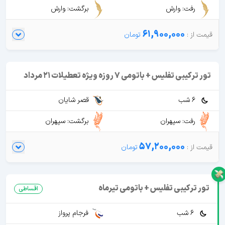
رفت: وارش
برگشت: وارش
61,900,000
تور ترکیبی تفلیس + باتومی 7 روزه ویژه تعطیلات 21 مرداد
6 شب
قصر شایان
رفت: سپهران
برگشت: سپهران
57,200,000
تور ترکیبی تفلیس + باتومی تیرماه
اقساطی
6 شب
فرجام پرواز