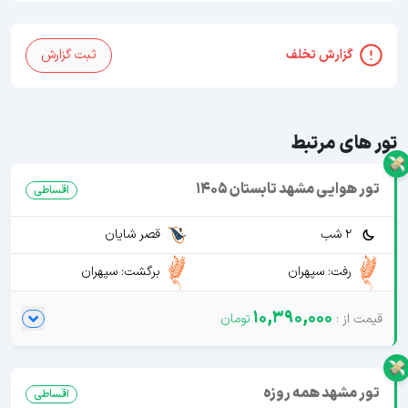
گزارش تخلف
ثبت گزارش
تور های مرتبط
تور هوایی مشهد تابستان 1405
اقساطی
2 شب
قصر شایان
رفت: سپهران
برگشت: سپهران
10,390,000
تور مشهد همه روزه
اقساطی