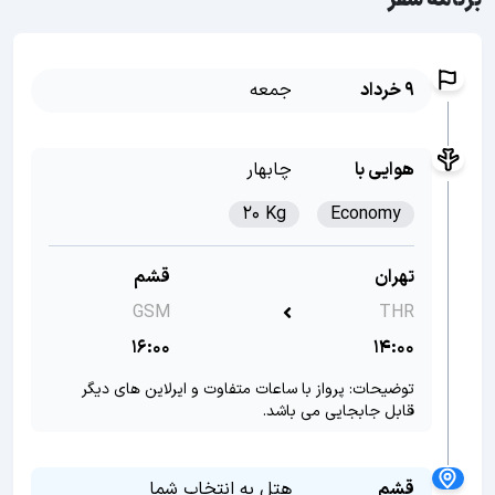
برنامه سفر
9 خرداد
جمعه
هوایی با
چابهار
20 Kg
Economy
تهران
قشم
GSM
THR
16:00
14:00
توضیحات: پرواز با ساعات متفاوت و ایرلاین های دیگر
قابل جابجایی می باشد.
قشم
هتل به انتخاب شما