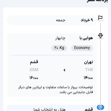
برنامه سفر
9 خرداد
جمعه
هوایی با
چابهار
20 Kg
Economy
تهران
قشم
GSM
THR
16:00
14:00
توضیحات: پرواز با ساعات متفاوت و ایرلاین های دیگر
قابل جابجایی می باشد.
قشم
هتل به انتخاب شما