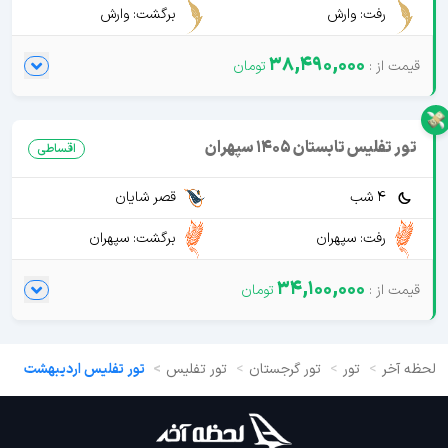
رفت: وارش
برگشت: وارش
38,490,000
تور تفلیس تابستان 1405 سپهران
اقساطی
4 شب
قصر شایان
رفت: سپهران
برگشت: سپهران
34,100,000
لحظه آخر
تور
تور گرجستان
تور تفلیس
تور تفلیس اردیبهشت