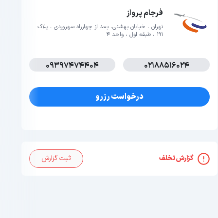
فرجام پرواز
تهران ، خیابان بهشتی، بعد از چهارراه سهروردی ، پلاک
191 ، طبقه اول ، واحد 4
09397474404
02188516024
درخواست رزرو
گزارش تخلف
ثبت گزارش