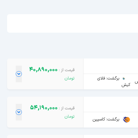
40,890,000
برگشت: فلای
ش
کیش
54,190,000
برگشت: کاسپین