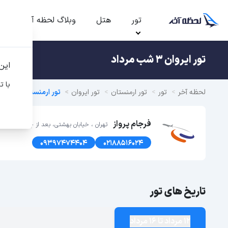
تور
هتل
وبلاگ لحظه آخر
ت
تور ایروان 3 شب مرداد
این
با ت
لحظه آخر
تور
تور ارمنستان
تور ایروان
تور ارمنستان لحظه آ
فرجام پرواز
تهران ، خیابان بهشتی، بعد از چهارراه سهروردی ، پلاک 191 ، طبق
09397474404
02188516024
تاریخ های تور
12 مرداد تا 16 مرداد