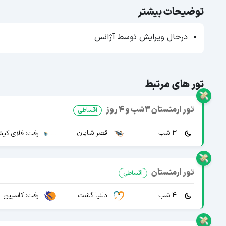
توضیحات بیشتر
درحال ویرایش توسط آژانس
تور های مرتبط
تور ارمنستان 3شب و 4 روز
اقساطی
3 شب
قصر شایان
رفت: فلای کی
تور ارمنستان
اقساطی
4 شب
دلنیا گشت
رفت: کاسپین