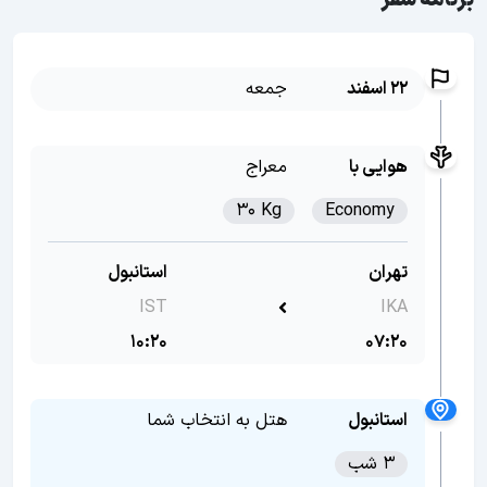
برنامه سفر
22 اسفند
جمعه
هوایی با
معراج
30 Kg
Economy
تهران
استانبول
IST
IKA
10:20
07:20
استانبول
هتل به انتخاب شما
3 شب