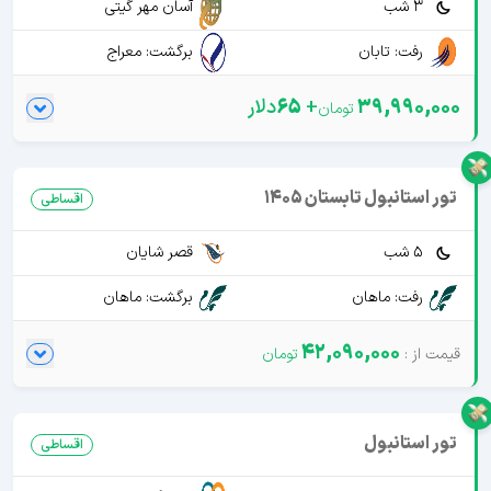
3 شب
آسان مهر گیتی
رفت: تابان
برگشت: معراج
39,990,000
+
65
دلار
تور استانبول تابستان 1405
اقساطی
5 شب
قصر شایان
رفت: ماهان
برگشت: ماهان
42,090,000
تور استانبول
اقساطی