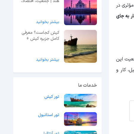
هند | جمعیت، اقتصاد،
ؤثری در
جاذبه!
ار به جای
بیشتر بخوانید
کیش کجاست؟ معرفی
کامل جزیره کیش +
تصاویر
عیت این
بیشتر بخوانید
، کار و
خدمات ما
تور کیش
تور استانبول
تور آنتالیا