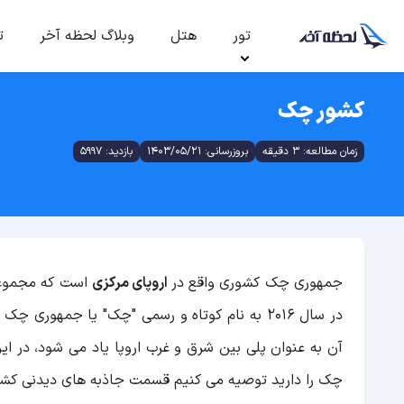
تور
هتل
وبلاگ لحظه آخر
ت
کشور چک
زمان مطالعه: 3 دقیقه
بروزرسانی: 1403/05/21
بازدید: 5997
جمهوری چک کشوری واقع در
اروپای مرکزی
است که مجموع
در سال 2016 به نام کوتاه و رسمی "چک" یا جمه
آن به عنوان پلی بین شرق و غرب اروپا یاد می شود، در ا
چک را دارید توصیه می کنیم قسمت جاذبه های دیدنی کشور