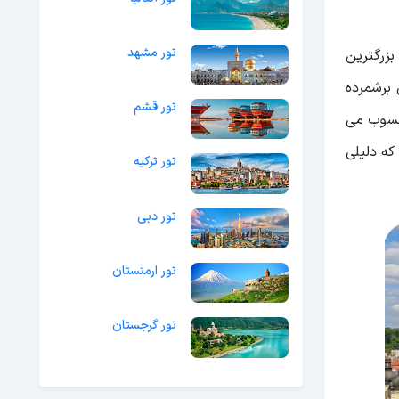
تور مشهد
زرگترین
 برشمرده
تور قشم
وب می
ه دلیلی
تور ترکیه
تور دبی
تور ارمنستان
تور گرجستان