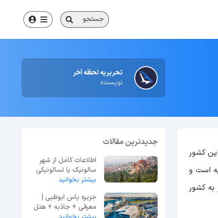
جستجو
تحریریه لحظه آخر
نویسنده
جدیدترین مقالات
ین کشور
اطلاعات کامل از شهر
یه است و
سالونیک یا تسالونیکی
یونان
بیشتر بخوانید
 به کشور
جزیره یاس ابوظبی |
معرفی + جاذبه + هتل
+ رستوران
بیشتر بخوانید