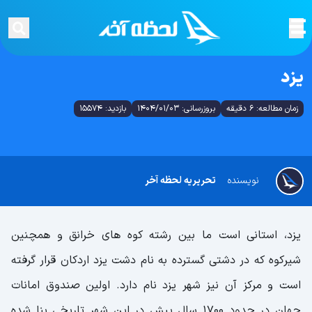
یزد
زمان مطالعه: 6 دقیقه
بروزرسانی: 1404/01/03
بازدید: 15574
نویسنده
تحریریه لحظه آخر
یزد، استانی است ما بین رشته کوه های خرانق و همچنین
شیرکوه که در دشتی گسترده به نام دشت یزد اردکان قرار گرفته
است و مرکز آن نیز شهر یزد نام دارد. اولین صندوق امانات
جهان در حدود 1700 سال پیش در این شهر تاریخی بنا شده