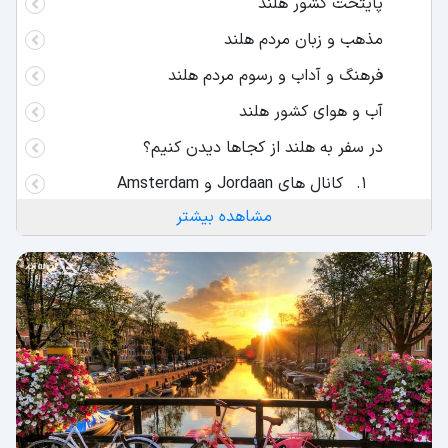
پایتخت کشور هلند
مذهب و زبان مردم هلند
فرهنگ و آداب و رسوم مردم هلند
آب و هوای کشور هلند
در سفر به هلند از کجاها دیدن کنیم؟
کانال های Jordaan و Amsterdam
مشاهده بیشتر
کوکنهوف یا باغ اروپای هلند
موزه Rijksmuseum معروف به موزه ملی
خانه آنه فرانک، آمستردام
آسیاب‌های بادی Kinderdijk
پارک ملی De Hoge Veluwe