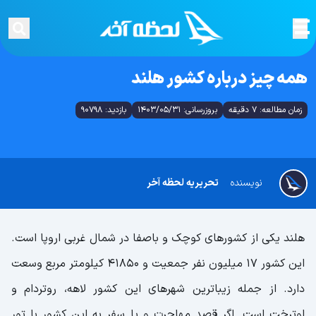
همه چیز درباره کشور هلند
زمان مطالعه: 7 دقیقه
بروزرسانی: 1403/05/31
بازدید: 90798
نویسنده
تحریریه لحظه آخر
هلند یکی از کشورهای کوچک و باصفا در شمال غربی اروپا است.
این کشور 17 میلیون نفر جمعیت و 41850 کیلومتر مربع وسعت
دارد. از جمله زیباترین شهرهای این کشور لاهه، روتردام و
اوترخت است. اگر قصد مهاجرت و یا سفر به این کشور با تور