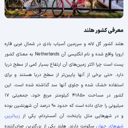
Ijsselmeer (زویدرزی)
اقتصاد کشور هلند
واحد پول کشور هلند چیست؟
معرفی کشور هلند
از هلند چه سوغاتی بخریم؟
قوانین هلند
هلند کشور گل لاله و سرزمین آسیاب بادی در شمال غربی قاره
اروپا واقع شده و نام انگلیسی آن Netherlands به معنای کشور
هلند؛ فرصتی مقرون به صرفه برای بازدید از این
پست است چرا اکثر زمین‌های آن ارتفاع بسیار کمی از سطح دریا
کشور
دارد. حتی برخی از آنها پایین‌تر از سطح دریا هستند و برای
استفاده خشک شده و جلوی آنها سد گذاشته شده است. این
کشور در مساحت 41850 کیلومتر مربع خود، جمعیتی 17
میلیونی را جای داده است که حدود 90 درصد آن شهرنشین بوده
و در شهرهایی مثل پایتخت آن آمستردام، یکی از
زیباترین
شهرهای جهان
سکونت دارند. هلند یکی از بزرگترین صادرکننده