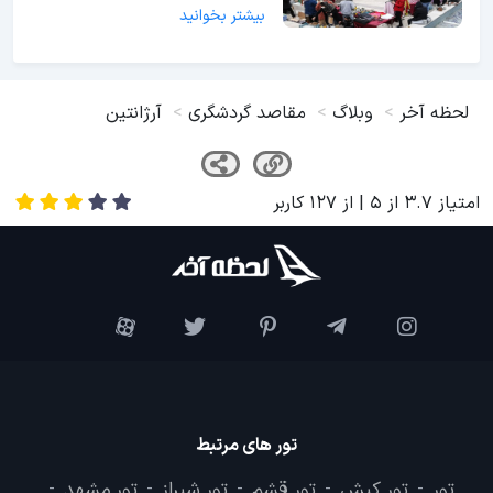
بیشتر بخوانید
لحظه آخر
وبلاگ
مقاصد گردشگری
آرژانتین
امتیاز
3.7
از
5
| از
127
کاربر
تور های مرتبط
تور
تور کیش
تور قشم
تور شیراز
تور مشهد
-
-
-
-
-