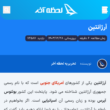
آرژانتین
زمان مطالعه: 6 دقیقه
بروزرسانی: 1403/12/28
بازدید: 72587
نویسنده
تحریریه لحظه آخر
آرژانتین
یکی از کشورهای
آمریکای جنوبی
است که با نام رسمی
جمهوری آرژانتین شناخته می شود. پایتخت این کشور
بوئنوس
آیرس
بوده و زبان رسمی آن
اسپانیایی
است. اگر بخواهیم در
رابطه با آرژانتین توضیحاتی را به شما ارائه دهیم باید گفت که