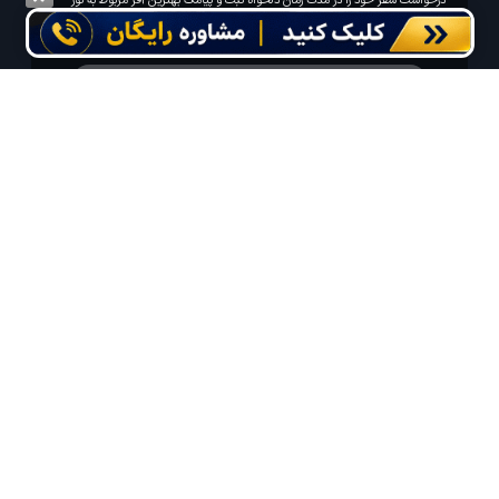
درخواست سفر خود را در مدت زمان دلخواه ثبت و پیامک بهترین آفر مربوط به تور
درخواستی خود را دریافت نمایید
مایلم ایمیل و یا پیامک خبرنامه دریافت کنم.
استفاده از مطالب لحظه آخر برای پیش‌برد فرهنگ سفر توصیه
می‌شود. 1403-1391@