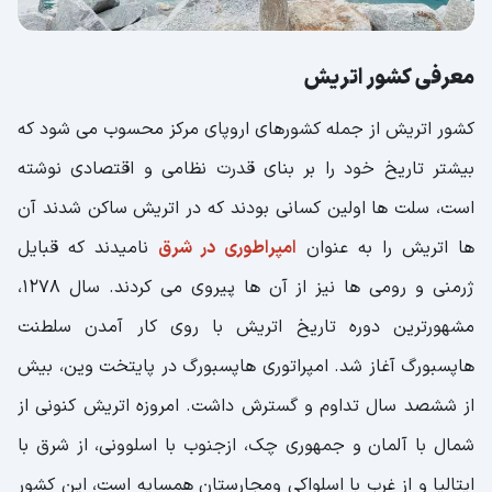
معرفی کشور اتریش
کشور اتریش از جمله کشورهای اروپای مرکز محسوب می شود که
بیشتر تاریخ خود را بر بنای قدرت نظامی و اقتصادی نوشته
است، سلت ها اولین کسانی بودند که در اتریش ساکن شدند آن
ها اتریش را به عنوان
امپراطوری در شرق
نامیدند که قبایل
ژرمنی و رومی ها نیز از آن ها پیروی می کردند. سال 1278،
مشهورترین دوره تاریخ اتریش با روی کار آمدن سلطنت
هاپسبورگ آغاز شد. امپراتوری هاپسبورگ در پایتخت وین، بیش
از ششصد سال تداوم و گسترش داشت. امروزه اتریش کنونی از
شمال با آلمان و جمهوری چک، ازجنوب با اسلوونی، از شرق با
ایتالیا و از غرب با اسلواکی ومجارستان همسایه است، این کشور