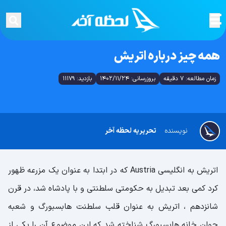
همه چیز درباره اتریش
زمان مطالعه: 7 دقیقه
بروزرسانی: 1402/11/24
بازدید: 11179
نویسنده
تحریریه لحظه آخر
اتریش به انگلیسی Austria که در ابتدا به عنوان یک مزرعه ظهور
کرد کمی بعد تبدیل به حکومتی سلطنتی و با پادشاه شد، در قرن
شانزدهم ، اتریش به عنوان قلب سلطنت هابسبورگ و شعبه
جوان خانه هابسبورگ شناخته شد که این موضوع آن را یکی از