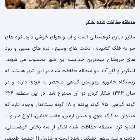
منطقه حفاظت شده لشکر
ملایر دیاری کوهستانی است و آب و هوای خوشی دارد. کوه های
سر به فلک کشیده ، دشت های وسیع ، دره های عمیق و رود
های خروشان مهمترین جذابیت این شهر محسوب می شوند.
لشگردر و گلپرآباد دو منطقه حفاظت شده در این شهر هستند که
زیستگاه جانوری وپوشش گیاهی منحصر به فردی دارند و در
سال 1363 شکار کردن در آن ممنوع شد. در این منطقه 226
گونه گیاهی، 75 گونه پرنده و 18 گونه پستاندار وجود دارد که
میتوان به گرگ، قوچ و میش ارمنی، عقاب طلایی، انواع مار و ..
اشاره کرد. منطقه حفاظت شده لشگر از سه بخش کوهستانی،
دشت و تپه ماهور تشکیل شده است و شامل 11 چشمه طبیعی