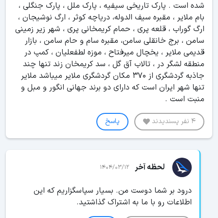
شده است . پارک تاریخی سیفیه ، پارک ملل ، پارک جنگلی ،
بام ملایر ، مقبره سیف الدوله، دریاچه کوثر ، ارگ نوشیجان ،
ارگ گوراب ، قلعه پری ، حمام کریمخانی پری ، شهر زیر زمینی
سامن ، برج خانقلی سامن، مقبره سام و حام سامن ، بازار
قدیمی ملایر ، یخچال میرفتاح ، موزه لطفعلیان ، کمپ در
منطقه لشگر در ، تالاب آق گل ، سد کریمخان زند تنها چند
جاذبه گردشگری از ۳۷۰ مکان گردشگری ملایر میباشد ملایر
تنها شهر ایران است که دارای دو برند جهانی انگور و مبل و
منبت است .
4 نفر پسندیدند
پاسخ
لحظه آخر
1404/03/12
درود بر شما دوست من. بسیار سپاسگزاریم که این
اطلاعات رو با ما به اشتراک گذاشتید.