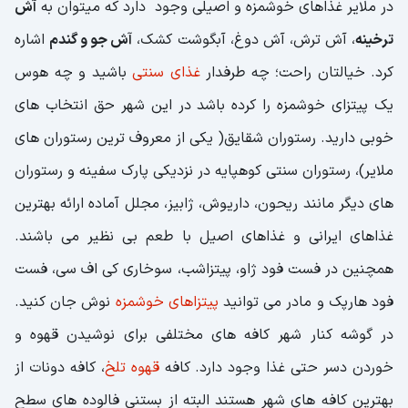
در ملایر غذاهای خوشمزه و اصیلی وجود دارد که میتوان به
آش
ترخینه
، آش ترش، آش دوغ، آبگوشت کشک،
آش جو و گندم
اشاره
کرد. خیالتان راحت؛ چه طرفدار
غذای سنتی
باشید و چه هوس
یک پیتزای خوشمزه را کرده باشد در این شهر حق انتخاب های
خوبی دارید. رستوران شقایق( یکی از معروف ترین رستوران های
ملایر)، رستوران سنتی کوهپایه در نزدیکی پارک سفینه و رستوران
های دیگر مانند ریحون، داریوش، ژابیز، مجلل آماده ارائه بهترین
غذاهای ایرانی و غذاهای اصیل با طعم بی نظیر می باشند.
همچنین در فست فود ژاو، پیتزاشب، سوخاری کی اف سی، فست
فود هارپک و مادر می توانید
پیتزاهای خوشمزه
نوش جان کنید.
در گوشه کنار شهر کافه های مختلفی برای نوشیدن قهوه و
خوردن دسر حتی غذا وجود دارد. کافه
قهوه تلخ
، کافه دونات از
بهترین کافه های شهر هستند البته از بستنی فالوده های سطح