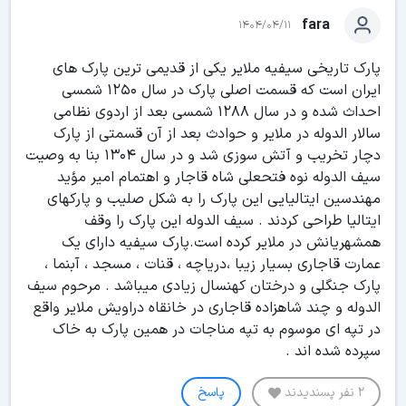
fara
1404/04/11
پارک تاریخی سیفیه ملایر یکی از قدیمی ترین پارک های
ایران است که قسمت اصلی پارک در سال ۱۲۵۰ شمسی
احداث شده و در سال ۱۲۸۸ شمسی بعد از اردوی نظامی
سالار الدوله در ملایر و حوادث بعد از آن قسمتی از پارک
دچار تخریب و آتش سوزی شد و در سال ۱۳۰۴ بنا به وصیت
سيف الدوله نوه فتحعلی شاه قاجار و اهتمام امیر مؤید
مهندسین ایتالیایی این پارک را به شکل صلیب و پارکهای
ایتالیا طراحی کردند . سيف الدوله این پارک را وقف
همشهریانش در ملایر کرده است.پارک سیفیه دارای یک
عمارت قاجاری بسیار زیبا ،دریاچه ، قنات ، مسجد ، آبنما ،
پارک جنگلی و درختان کهنسال زیادی میباشد . مرحوم سیف
الدوله و چند شاهزاده قاجاری در خانقاه دراویش ملایر واقع
در تپه ای موسوم به تپه مناجات در همین پارک به خاک
سپرده شده اند .
2 نفر پسندیدند
پاسخ