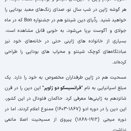
هر گوشه ژاپن در شب سال نو، صدای زنگ‌های معبد بودایی را
خواهید شنید. ردِّپای دین شینتو هم در جشنواره Bon که در ماه
جولای و آگوست برپا می‌شود، به خوبی قابل مشاهده است.
بسیاری از خانواده های ژاپنی حتی در خانه‌های خود نیز
عبادتگاه‌های کوچک شینتو و محراب های بودایی را طراحی
کرده‌اند.
مسحیت هم در ژاپن طرفداران مخصوص به خود را دارد. یک
مبلغ اسپانیایی به نام "
فرانسیسکو دو ژاویر
" این دین را در قرن
شانزدهم به ژاپنی‌ها معرفی کرد. حاکمان فئودال در این کشور،
این دین را در دوره ادو (1867-1603) ممنوع اعلام کردند، اما در
دوره میجی (1912-1868) پیروی از مسیحیت اصلا مانعی
نداشت.