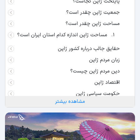
پایتخت ژاپن کجاست؟
جمعیت ژاپن چقدر است؟
مساحت ژاپن چقدر است؟
مساحت ژاپن اندازه کدام استان ایران است؟
حقایق جالب درباره کشور ژاپن
زبان مردم ژاپن
دین مردم ژاپن چیست؟
اقتصاد ژاپن
حکومت سیاسی ژاپن
مشاهده بیشتر
آب و هوای ژاپن
در سفر به ژاپن از کجاها دیدن کنیم؟
یادبود صلح هیروشیما Hiroshima Peace
Memoria