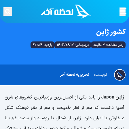
کشور ژاپن
زمان مطالعه: 7 دقیقه
بروزرسانی: 1403/06/17
بازدید: 97084
نویسنده
تحریریه لحظه آخر
ژاپن Japon
را باید یکی از اصیل‌ترین وزیباترین کشورهای شرق
آسیا دانست که هم از نظر طبیعت و هم از نظر فرهنگ شکل
متفاوتی با ایران دارد. ژاپن از شمال با روسیه واز سمت غرب با
دریای ژاپن، چین، کره شمالی و کره جنوبی دارای مرز آبی مشترک