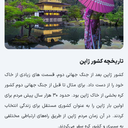
کوه فوجی Mount Fuji
معبد غرفه طلایی Golden Pavilion
برج توکیو okyo Tower
امکانات کشور ژاپن
مهم ترین خیابان های ژاپن که باید بشناسید
تاریخچه کشور ژاپن
خیابان چوئو دوری در توکیو Chuo-dori
کشور ژاپن بعد از جنگ جهانی دوم، قسمت های زیادی از خاک
چهار راه شیبویای توکیو Shibuya
خود را از دست داد. برای مثال تا قبل از جنگ جهانی دوم کشور
خیابان تاکشیتا Harajuku Takeshita
کره بخشی از خاک ژاپن بود. حدود ۳۰ هزار سال پیش مردم برای
خیابان آمیوکو Ueno Ameyoko
اولین بار ژاپن را به عنوان کشوری مستقل برای زندگی انتخاب
سوغات ژاپن
کردند. در آن زمان مردم ژاپن از طریق راه‌های ارتباطی مختلفی
پرچم کشور ژاپن
به سیبری و کشور کره سفر می‌کردند.