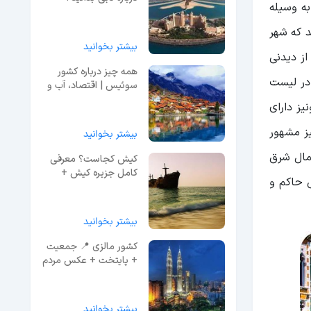
به وسیله
د که شهر
بیشتر بخوانید
از دیدنی
همه چیز درباره کشور
در لیست
سوئیس | اقتصاد، آب و
هوا، جاذبه ها!
یز دارای
یز مشهور
بیشتر بخوانید
ر شمال شرق
کیش کجاست؟ معرفی
کامل جزیره کیش +
ی حاکم و
تصاویر
بیشتر بخوانید
کشور مالزی 📍 جمعیت
+ پایتخت + عکس مردم
مالزی
بیشتر بخوانید