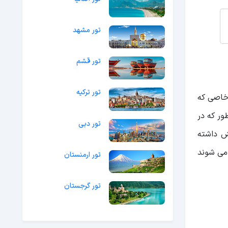
تور مشهد
تور قشم
تور ترکیه
 خاصی که
ور که در
تور دبی
ش داشته
می شوند
تور ارمنستان
تور گرجستان