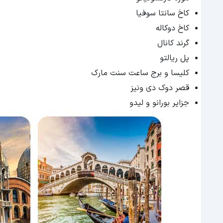
کاخ سانتا سوفیا
کاخ دوکاله
گرند کانال
پل ریالتو
کلیسا و برج ساعت سنت مارک
قصر دوک دی ونیز
جزایر بورانو و لیدو