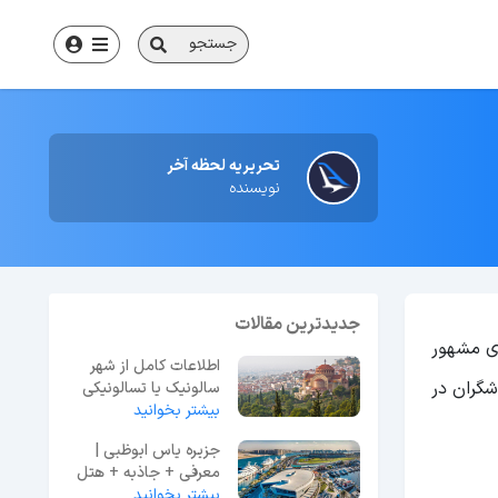
جستجو
تحریریه لحظه آخر
نویسنده
جدیدترین مقالات
ری مشهور
اطلاعات کامل از شهر
 مربع می باشد که گردشگران در
سالونیک یا تسالونیکی
یونان
بیشتر بخوانید
جزیره یاس ابوظبی |
معرفی + جاذبه + هتل
+ رستوران
بیشتر بخوانید