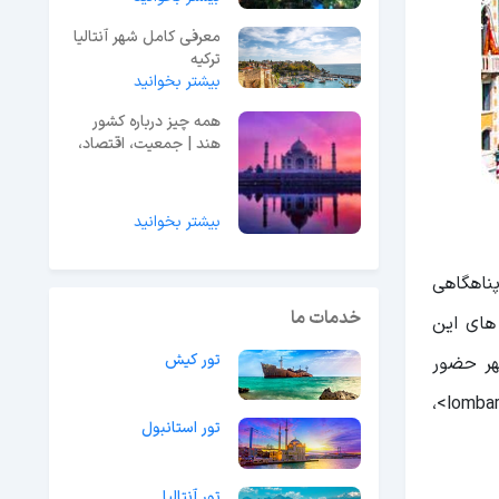
معرفی کامل شهر آنتالیا
ترکیه
بیشتر بخوانید
همه چیز درباره کشور
هند | جمعیت، اقتصاد،
جاذبه!
بیشتر بخوانید
پناهگاهی
خدمات ما
های این
تور کیش
هر حضور
داشتند و می زیستند. در قرن پنج تا شش بعد از میلاد، از طوایف آلمانی ها طایفه های <huns>، گاتس<goths>، و لومبارد <lombards>،
تور استانبول
تور آنتالیا