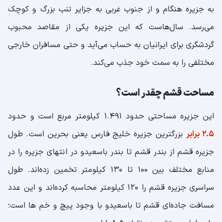
بهترین محله قشم برای زندگی کجاست؟
به جزیره هنگام و از جنوب غربی به جزایر تنب بزرگ و کوچک
کجای قشم غذا بخوریم؟
می‌رسد. سال‌هاست که این جزیره یکی از مقاصد محبوب
رستوران شب‌های طلایی | دارای منویی بی
گردشگری برای ایرانیان به حساب می‌آید و حتی مسافران خارجی
نظیر در قشم
مختلفی را به سمت خود جذب می‌کند.
رستوران خوان بوم جزیره قشم
مساحت قشم چقدر است؟
معرفی رستوران بادیل قشم
این جزیره مساحتی حدود 1.491 کیلومتر مربع است و حدود
رستوران معروف خاله
2.5 برابر
بزرگترین جزیره خلیج فارس یعنی بحرین است. طول
رستوران شب‌های جزیره | انواع غذای دریایی
جزیره قشم از بندر قشم تا بندر باسعیدو در انتهای جزیره را در
از کجای قشم خرید کنیم؟
منابع مختلف بین 100 تا 130 کیلومتر تخمین زده‌اند. طول
سیتی سنتر قشم | جایی برای تفریح و خرید
سراسری جزیره قشم را 120 کیلومتر محاسبه کرده‌اند و این عدد
بازار بزرگ فردوسی قشم | متنوع ترین
مسافت جاده‌ای قشم تا باسعیدو با وجود پیچ و خم ها است؛
فروشگاه ها