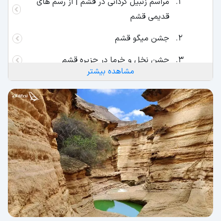
مراسم زنبیل گردانی در قشم | از رسم های
قدیمی قشم
جشن میگو قشم
جشن نخل و خرما در جزیره قشم
مشاهده بیشتر
مولودی خوانی در قشم
مراسم عید قربان در جزیره قشم
حنابندان در قشم
مراسم هفت شبی قشم | معروفترین آداب و
رسوم قشم
دیدنی های قشم را می‌شناسید؟
ژئوپارک در جزیره قشم