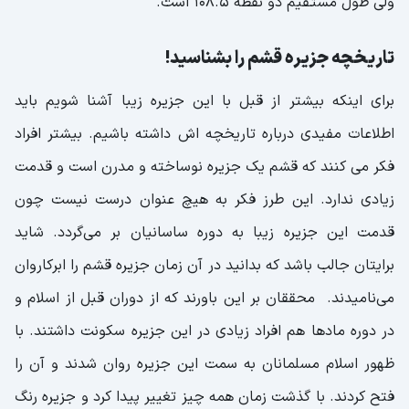
ولی طول مستقیم دو نقطه 108.5 است.
مرکز خرید ستاره قشم | بهترین رنج قیمت
محصولات
تاریخچه جزیره قشم را بشناسید!
بازار پردیس قشم | کامل ترین بازار قشم
برای اینکه بیشتر از قبل با این جزیره زیبا آشنا شویم باید
اطلاعات مفیدی درباره تاریخچه اش داشته باشیم. بیشتر افراد
شغل مردم قشم چیست؟
فکر می کنند که قشم یک جزیره نوساخته و مدرن است و قدمت
اطلاعات ضروری جزیره قشم که باید بدانید
زیادی ندارد. این طرز فکر به هیچ عنوان درست نیست چون
پیش شماره و واحد پول قشم چیست؟
قدمت این جزیره زیبا به دوره ساسانیان بر می‌گردد. شاید
نکات سفر به قشم که حتما به آن ها نیاز خواهید
برایتان جالب باشد که بدانید در آن زمان جزیره قشم را ابرکاروان
داشت
می‌نامیدند. محققان بر این باورند که از دوران قبل از اسلام و
حمل و نقل عمومی در قشم چگونه است؟
در دوره مادها هم افراد زیادی در این جزیره سکونت داشتند. با
انواع پوشش گیاهی و جانوری جزیره قشم
ظهور اسلام مسلمانان به سمت این جزیره روان شدند و آن را
لقب جزیره قشم چیست؟
فتح کردند. با گذشت زمان همه چیز تغییر پیدا کرد و جزیره رنگ
تفاوت‌های قشم و کیش چیست؟