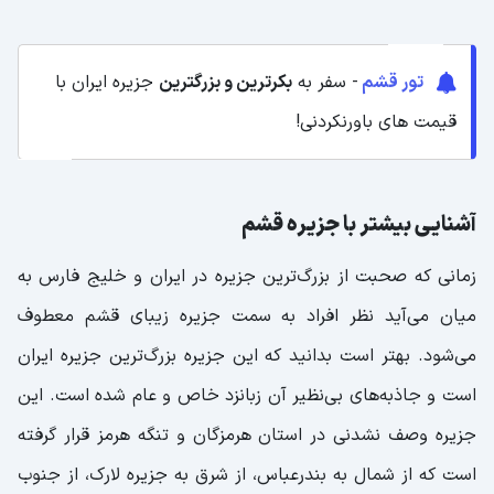
تنگه چاهکوه قشم
جزیره ناز از بهترین جاذبه های قشم
تور قشم
- سفر به
بکرترین و بزرگترین
جزیره ایران با
بام قشم از زیباترین جاذبه های جزیره قشم
قیمت های باورنکردنی!
دره ستاره ها در جزیره زیبای قشم
غار خربس جزیره قشم
آشنایی بیشتر با جزیره قشم
جنگل معروف حرا در جزیره قشم
زمانی که صحبت از بزرگ‌ترین جزیره در ایران و خلیج فارس به
سواحل جزیره قشم یا اقتصادی ترین جزیره
میان می‌آید نظر افراد به سمت جزیره زیبای قشم معطوف
خلیج فارس
می‌شود. بهتر است بدانید که این جزیره بزرگ‌ترین جزیره ایران
شهرهای جزیره قشم کدامند؟
است و جاذبه‌های بی‌نظیر آن زبانزد خاص و عام شده است. این
هوای قشم در کدام فصل مناسب است؟
جزیره وصف نشدنی در استان هرمزگان و تنگه هرمز قرار گرفته
بهترین زمان سفر به قشم چه موقع از سال است؟
است که از شمال به بندرعباس، از شرق به جزیره لارک، از جنوب