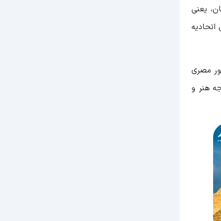
ن، یعنی
 اتحادیه
هور مصری
مصر به سال 1925 برمی‌گردد در نتیجه هنر و