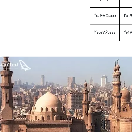
20.485.000
201
20.076.000
201