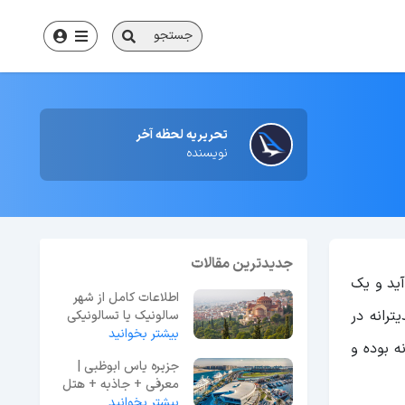
جستجو
تحریریه لحظه آخر
نویسنده
جدیدترین مقالات
‌آید و یک
اطلاعات کامل از شهر
رانه در
سالونیک یا تسالونیکی
یونان
بیشتر بخوانید
ه بوده و
جزیره یاس ابوظبی |
معرفی + جاذبه + هتل
+ رستوران
بیشتر بخوانید