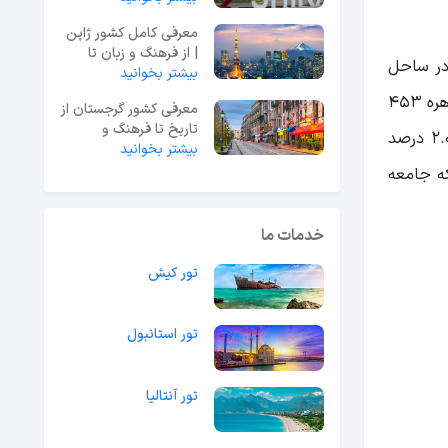
معرفی کامل کشور ژاپن
| از فرهنگ و زبان تا
در ساحل
بیشتر بخوانید
نقشه و جاذبه ها
شرقی واقع شده است. قاهره که در شمال شرقی کشور مصر قرار دارد، دروازه‌ای برای ورود به دلتای نیل است. مساحت شهر قاهره ۴۵۳
معرفی کشور گرجستان از
تاریخ تا فرهنگ و
کیلومتر مربع است و جمعیت این شهر تا سال 2022 به 21,750,000 نفر رسید که این جمعیت نسبت به سال ۲۰۱۹ حدود ۲.۰۳ درصد
جمعیت
بیشتر بخوانید
ینی که جامعه
خدمات ما
تور کیش
تور استانبول
تور آنتالیا