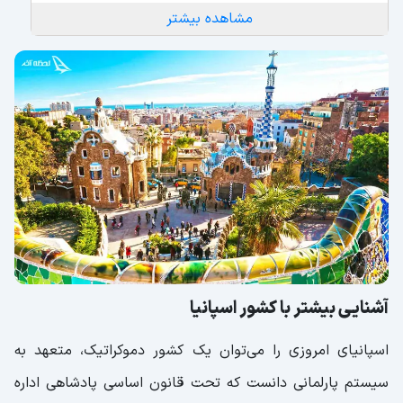
مشاهده بیشتر
پردرآمدترین شغل های اسپانیا کدامند؟
بهترین شهرهای اسپانیا مخصوص مهاجرت کاری
مهم‌ترین مکان‌های دیدنی اسپانیا
ساگرادا فامیلیا
موزه‌ی گوگنهایم
کاخ سلطنتی مادرید
اقتصاد اسپانیا
سوغات اسپانیا چیست؟
توریستی ترین شهرهای اسپانیا کدامند؟
آشنایی بیشتر با کشور اسپانیا
همسایگان اسپانیا
اسپانیای امروزی را می‌توان یک کشور دموکراتیک، متعهد به
نقشه اسپانیا
سیستم پارلمانی دانست که تحت قانون اساسی پادشاهی اداره
تصاویر کشور اسپانیا