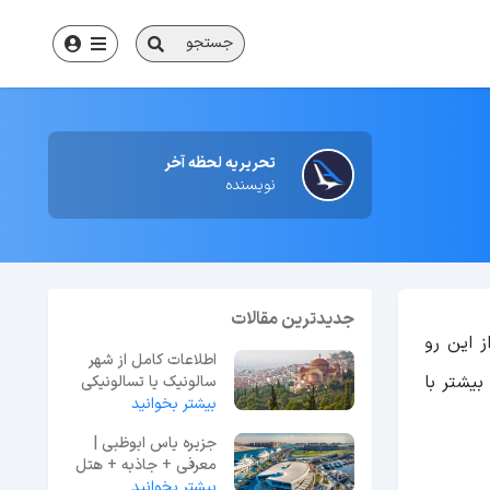
جستجو
تحریریه لحظه آخر
نویسنده
جدیدترین مقالات
از این رو
اطلاعات کامل از شهر
یشتر با
سالونیک یا تسالونیکی
یونان
بیشتر بخوانید
جزیره یاس ابوظبی |
معرفی + جاذبه + هتل
+ رستوران
بیشتر بخوانید