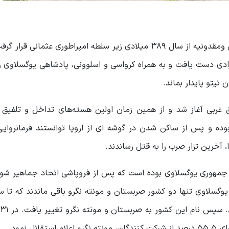
این کشور همراه با کشورهای مونته نگرو، بوسنی و هرزگوین ومقدونیه از سال 389 میلادی زیر سلطه امپراطوری ع
بال جنگ کوزوو به آزادی دست یافت و به همراه کرواسی و اسلوونی، پادشاهی یوگسلاو
 غربی آغاز شد و از همین زمان اولین هسته‌های تداخل و تلفیق
وده و پس از ساکن شدن در گوشه ای از اروپا توانستند فرمانروایی
، آخرین تزار صرب را به قتل رساندند.
مهوری یوگسلاوی بوده است که پس از فروپاشی اتحاد جماهیر شور