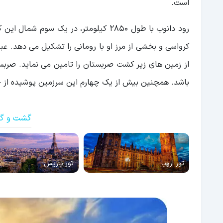
است.
رشته کوه کوپائونیک
رود دانوب با طول 2850 کیلومتر، در یک سوم شمال این کشور جاری بوده و طول 588 کیلومتری از این رودخانه،
کوهستان میروتش
اقتصاد صربستان
از زمین های زیر کشت صربستان را تامین می نماید. صربست
نقشه صربستان
باشد. همچنین بیش از یک چهارم این سرزمین پوشیده از 
تصاویر صربستان
گشت و گذا
تور اروپا
تور پاریس