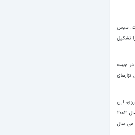
ثمانی قرار گرفت. سپس
ی را تشکیل
 در جهت
 تزارهای
وی، این
جمهوری نیز در جریان جنگ های یوگسلاوی تجزیه شد. از یوگسلاوی تنها دو کشور صربستان و مونته نگرو باقی ماندند که تا سال 2003
میلادی با نام جمهوری فدرال یوگسلاوی شناخته می شدند. سپس نام این کشور به صربستان و مونته نگرو تغییر یافت. در 31 می سال