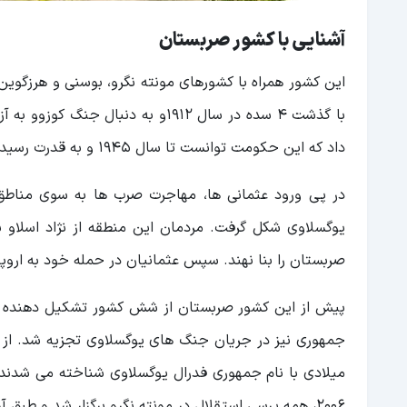
آشنایی با کشور صربستان
با گذشت 4 سده در سال 1912و به دن
داد که این حکومت توانست تا سال 1945 و به قدرت رسیدن تیتو پایدار بماند.
در پی ورود عثمانی ها، مهاجرت صرب ها به سوی مناطق
یوگسلاوی شکل گرفت. مردمان این منطقه از نژاد اسلاو ب
صربستان را بنا نهند. سپس عثمانیان در حمله خود به اروپا
پیش از این کشور صربستان از شش کشور تشکیل دهنده ج
2006، همه پرسی استقلال در مونته نگرو برگزار شد و طبق آرای 55.5 درصد از شرکت کنندگان، مونته نگرو اعلام استقلال نمود.