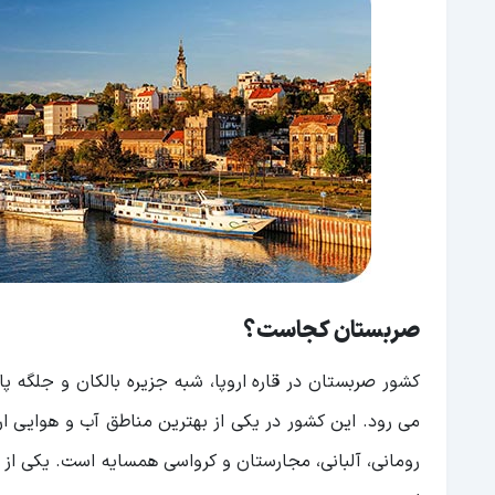
شهر نووی ساد
شهر پوژارواتس
در سفر به صربستان از کجاها دیدن کنیم؟
پارک ملی کوپا اونیک (Kopaonik National Park)
پریزن
پارک ملی درداپ
معماری شهر گلوباتس
صربستان کجاست؟
شهر شیطان
کشور صربستان در قاره اروپا، شبه جزیره بالکان و جلگه پ
دهکده درونگارد
می رود. این کشور در یکی از بهترین مناطق آب و هوایی ارو
خیابان کنز میخایلوا
رومانی، آلبانی، مجارستان و کرواسی همسایه است. یکی ا
شهر نیش و بنای تاریخی کنستانتین کبیر