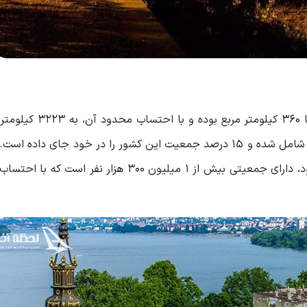
است. مساحت بلگراد تقریبا 360 کیلومتر مربع بو
رسد. این شهر حدودا 3.6 درصد از خاک کشور صربستان را شامل شده و 15 درصد جمعیت این کشور را در خود جای 
که از بزرگ ترین شهرهای جنوب غرب اروپا محسوب می شود، دارای جمعیتی بیش از 1 میلیون 300 هزار