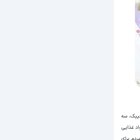
قپیک، سه
د غذایی
ردم برای