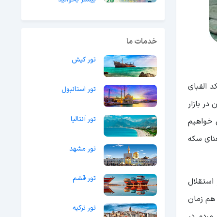
خدمات ما
تور کیش
تور استانبول
در بازار
تور آنتالیا
ن خواهیم
عنای سکه
تور مشهد
تور قشم
 استقلال
داد که مصادف با ریاست جمهوری اولین رئیس جمهور آذربایجان، ایاز مطلب اف بود. بعدها در سال ۱۹۹۲ هم زمان
تور ترکیه
مردم در