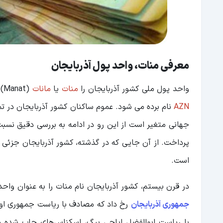
معرفی منات، واحد پول آذربایجان
واحد پول ملی کشور آذربایجان را
منات
یا
مانات
(Manat) می‌نامند که این واحد پول در بازارهای جهانی با علامت اختصاری و کد الفبای
AZN
نام برده می شود. عموم ساکنان کشور آذربایجان در تما
جهانی متغیر است از این رو در ادامه به بررسی دقیق نسبت
پرداخت. از آن جایی که در گذشته، کشور آذربایجان جزئی ا
است.
در قرن بیستم، کشور آذربایجان نام منات را به عنوان واح
جمهوری آذربایجان
با ریاست ابوالفضل ایلچی بیگ، اسکناس‌های چاپ شده در