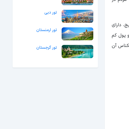
تور دبی
، دارای
تور ارمنستان
 پول کم
سکناس آن
تور گرجستان