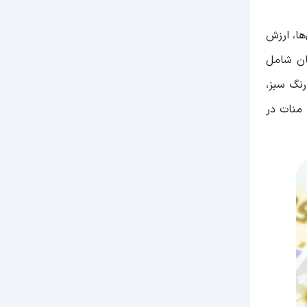
ها، ارزش
جان شامل
نگ سبز،
منات در