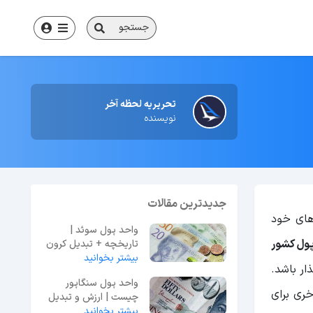
جستجو
تحریریه لحظه آخر
نویسنده
جدیدترین مقالات
‌های خود
واحد پول سوئد |
ول کشور
تاریخچه + تبدیل کرون
بیشتر بخوانید
به ارزهای بین‌المللی
ار باشد.
واحد پول سنگاپور
ری برای
چیست | ارزش و تبدیل
بیشتر بخوانید
به تومان و دلار + عکس