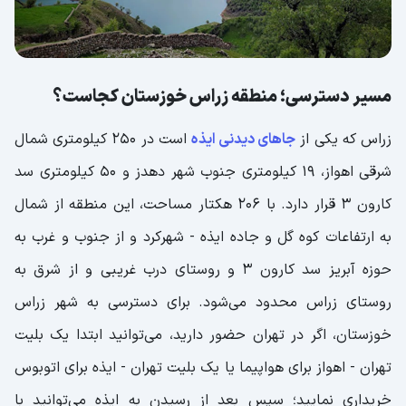
پارک جنگلی بلوط بلند؛ پوشش گیاهی غنی
تنگه قاسمی؛ دره‌ای شگفت‌انگیز و پرهیجان
تاریخچه منطقه زراس خوزستان؛ یادگاری از دوران
مسیر دسترسی؛ منطقه زراس خوزستان کجاست؟
عیلامیان
زراس که یکی از
جاهای دیدنی ایذه
است در ۲۵۰ کیلومتری شمال
زراس خوزستان اقامتگاه؛ از هتل‌های 4 ستاره تا
شرقی اهواز، ۱۹ کیلومتری جنوب شهر دهدز و ۵۰ کیلومتری سد
سوئیت‌های مجهز
کارون ۳ قرار دارد. با ۲۰۶ هکتار مساحت، این منطقه از شمال
بهترین زمان سفر به دهکده زراس خوزستان؛
بهترین آب و هوا
به ارتفاعات کوه گل و جاده ایذه - شهرکرد و از جنوب و غرب به
حوزه آبریز سد کارون ۳ و روستای درب غریبی و از شرق به
روستای زراس محدود می‌شود. برای دسترسی به شهر زراس
خوزستان، اگر در تهران حضور دارید، می‌توانید ابتدا یک بلیت
تهران - اهواز برای هواپیما یا یک بلیت تهران - ایذه برای اتوبوس
خریداری نمایید؛ سپس بعد از رسیدن به ایذه می‌توانید با