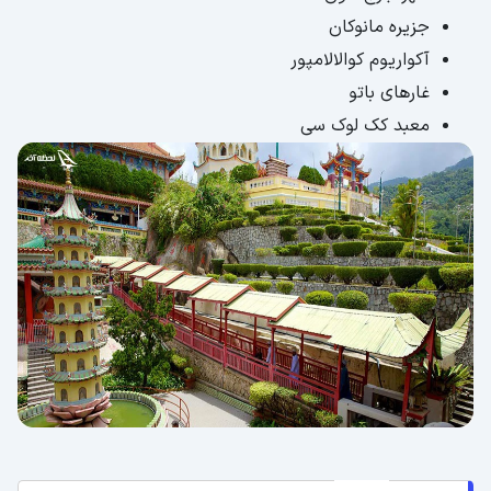
جزیره مانوکان
آکواریوم کوالالامپور
غارهای باتو
معبد کک لوک سی