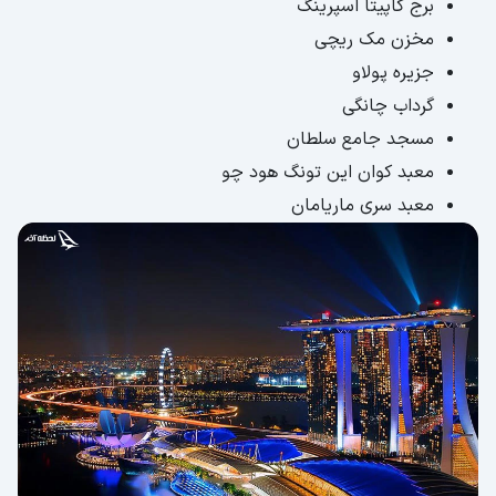
برج کاپیتا اسپرینگ
مخزن مک ریچی
جزیره پولاو
گرداب چانگی
مسجد جامع سلطان
معبد کوان این تونگ هود چو
معبد سری ماریامان