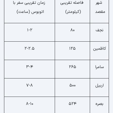
شهر
فاصله تقریبی
زمان تقریبی سفر با
مقصد
(کیلومتر)
اتوبوس (ساعت)
نجف
80
1-2
کاظمین
125
2-2.5
سامرا
265
3-4
اربیل
500
7-8
بصره
524
8-10