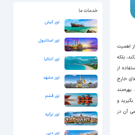
خدمات ما
تور کیش
تور استانبول
از اهمیت
ند، بلکه
تور آنتالیا
تفاده از
تور مشهد
های خارج
بهره‌مند
تور قشم
بگیرید و
صی آن در
تور ترکیه
تور دبی