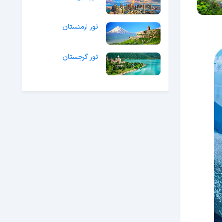
تور ارمنستان
تور گرجستان