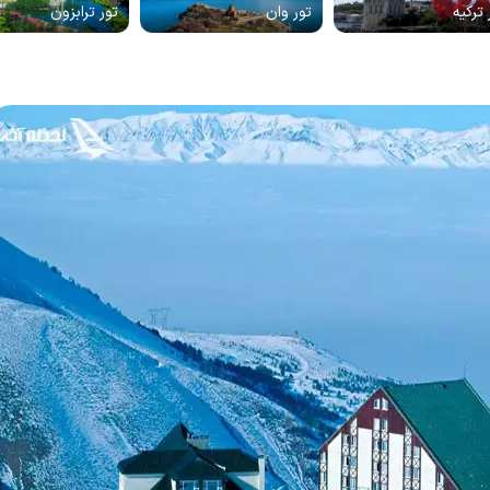
 ترکیه
تور وان
تور ترابزون