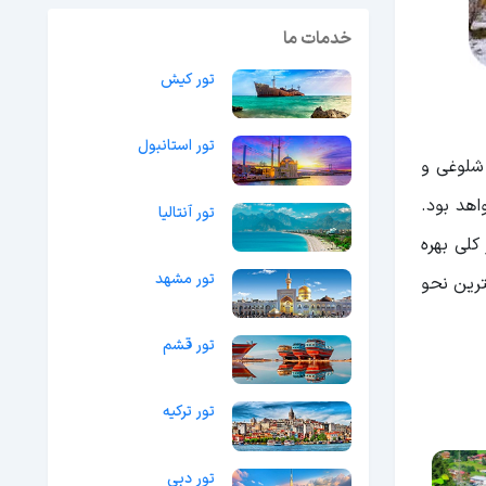
خدمات ما
تور کیش
تور استانبول
 شلوغی و
اهد بود.
تور آنتالیا
کلی بهره
تور مشهد
ترین نحو
تور قشم
تور ترکیه
تور دبی