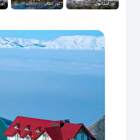
تور استانبول
تور آنتالیا
تور