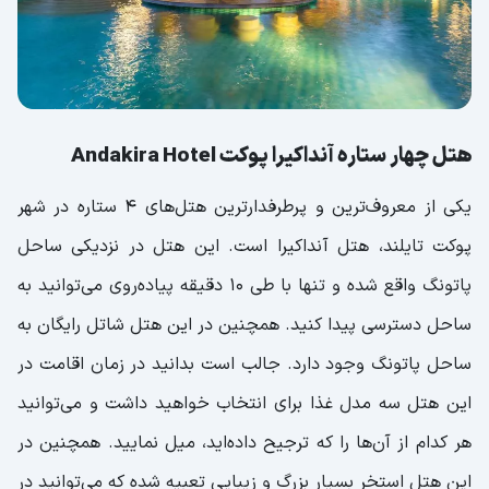
هتل ۴ ستاره نووتل ریزورت پوکت Novotel
Resort Poket
امکانات و خدمات رفاهی و تفریحی هتل
نووتل ریزورت پوکت
هتل چهار ستاره آنداکیرا پوکت Andakira Hotel
هتل کامالا بیچ استیت پوکت Kamala Beach
یکی از معروف‌ترین و پرطرفدارترین هتل‌های ۴ ستاره در شهر
Estate Phuket
پوکت تایلند، هتل آنداکیرا است. این هتل در نزدیکی ساحل
خدمات و امکانات رفاهی و تفریحی هتل
پاتونگ واقع شده و تنها با طی ۱۰ دقیقه پیاده‌روی می‌توانید به
کامالا بیچ استیت پوکت
ساحل دسترسی پیدا کنید. همچنین در این هتل شاتل رایگان به
هتل رویال پارادایس پوکت The Royal Paradise
ساحل پاتونگ وجود دارد. جالب است بدانید در زمان اقامت در
Hotel
این هتل سه مدل غذا برای انتخاب خواهید داشت و می‌توانید
هتل ۴ ستاره کاسیو پوکت Cassia Phuket
هر کدام از آن‌ها را که ترجیح داده‌اید، میل نمایید. همچنین در
هتل ۴ستاره سنترا اشلی پوکت Ashlee Hub Hotel
Patong
این هتل استخر بسیار بزرگ و زیبایی تعبیه شده که می‌توانید در