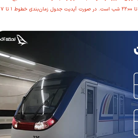
پنجش
 فرودگاه مهرآباد
 - گلشهر