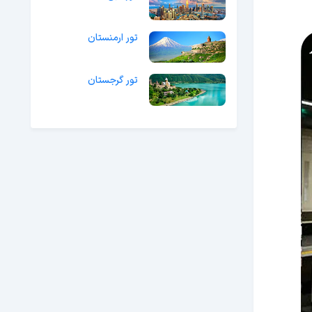
تور ارمنستان
تور گرجستان