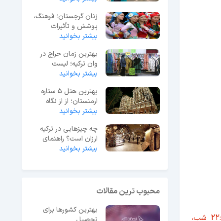
زنان گرجستان؛ فرهنگ،
پوشش و تأثیرات
اجتماعی
بیشتر بخوانید
بهترین زمان حراج در
وان ترکیه؛ لیست
حراجی‌های 2025
بیشتر بخوانید
بهترین هتل 5 ستاره
ارمنستان؛ از از نگاه
بیشتر بخوانید
مسافران ایرانی
چه چیزهایی در ترکیه
ارزان است؟ راهنمای
بیشتر بخوانید
خرید ارزان در ترکیه
محبوب ترین مقالات
بهترین کشورها برای
از 20 اردیبهشت ماه سال 1404 ساعت کاری مترو تهران تغییر کرده و شنبه تا چهارشنبه از ساعت 4:30 صبح تا 22:00 شب،
تحصیل