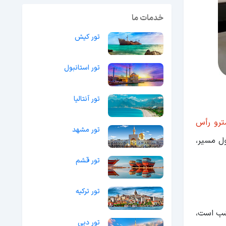
خدمات ما
تور کیش
تور استانبول
تور آنتالیا
ترو رأس
تور مشهد
ل مسیر،
تور قشم
تور ترکیه
 است،
تور دبی