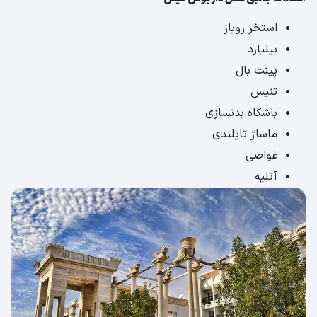
استخر روباز
بیلیارد
پینت بال
تنیس
باشگاه بدنسازی
ماساژ تایلندی
غواصی
آتلیه