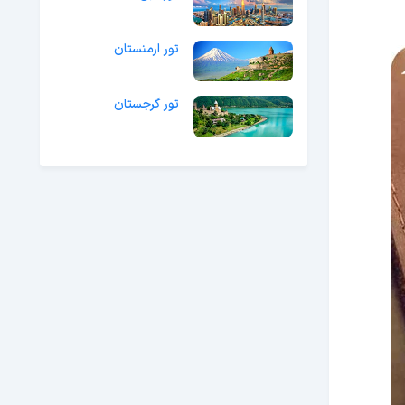
تور ارمنستان
تور گرجستان