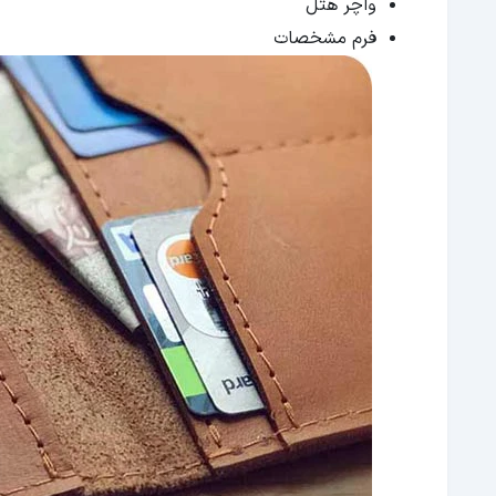
واچر هتل
فرم مشخصات