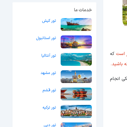
خدمات ما
تور کیش
تور استانبول
که
تور آنتالیا
ه باشید.
تور مشهد
کترونیکی انجام
تور قشم
تور ترکیه
تور دبی