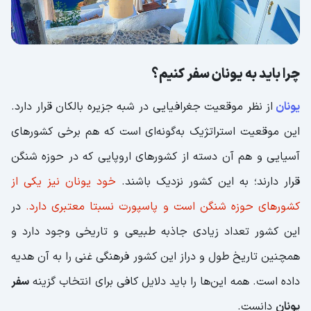
معرفی جاهای دیدنی یونان
آکروپلیس آتن (Acropolis of Athens)
چرا باید به یونان سفر کنیم؟
ساحل میتروس (Mytros Beach)
یونان
از نظر موقعیت جغرافیایی در شبه جزیره بالکان قرار دارد.
تئاتر باستانی اودئون هرودس آتیکوس
این موقعیت استراتژیک به‌گونه‌ای است که هم برخی کشورهای
(Odeon Of Herodes Atticus)
آسیایی و هم آن دسته از کشورهای اروپایی که در حوزه شنگن
سایر جاذبه‌ های گردشگری یونان
قرار دارند؛ به این کشور نزدیک باشند.
خود یونان نیز یکی از
چگونه به یونان سفر کنیم؟
کشورهای حوزه شنگن است و پاسپورت نسبتا معتبری دارد.
در
غذاهایی که باید در سفر به یونان امتحان کرد!
این کشور تعداد زیادی جاذبه طبیعی و تاریخی وجود دارد و
همچنین تاریخ طول و دراز این کشور فرهنگی غنی را به آن هدیه
داده است. همه این‌ها را باید دلایل کافی برای انتخاب گزینه
سفر
یونان
دانست.