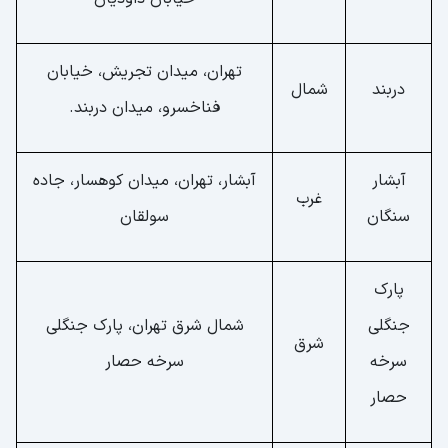
تهران، میدان تجریش، خیابان
دربند
شمال
فناخسرو، میدان دربند.
آبشار
آبشار، تهران، میدان کوهسار، جاده
غرب
سنگان
سولقان
پارک
جنگلی
شمال شرق تهران، پارک جنگلی
شرق
سرخه
سرخه حصار
حصار