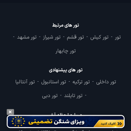
تور های مرتبط
تور
تور کیش
تور قشم
تور شیراز
تور مشهد
-
-
-
-
-
تور چابهار
تور های پیشنهادی
تور داخلی
تور ترکیه
تور استانبول
تور آنتالیا
-
-
-
تور تایلند
تور دبی
-
-
درباره لحظه آخر
وب سایت لحظه آخر با هدف ایجاد بانکی جامع در