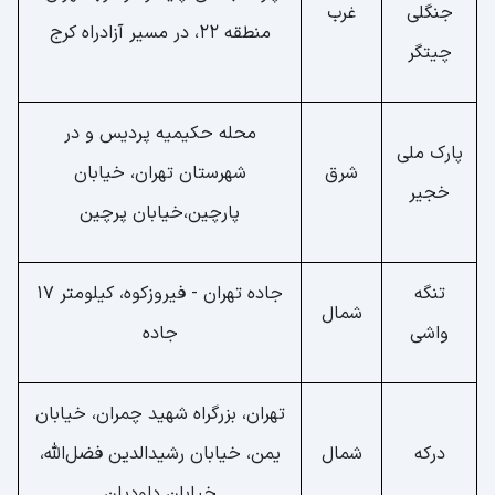
جنگلی
غرب
منطقه 22، در مسیر آزادراه کرج
چیتگر
محله حکیمیه پردیس و در
پارک ملی
شرق
شهرستان تهران، خیابان
خجیر
پارچین،خیابان پرچین
تنگه
جاده تهران - فیروزکوه، کیلومتر ۱۷
شمال
واشی
جاده
تهران، بزرگراه شهید چمران، خیابان
درکه
شمال
یمن، خیابان رشیدالدین فضل‌الله،
خیابان داودیان