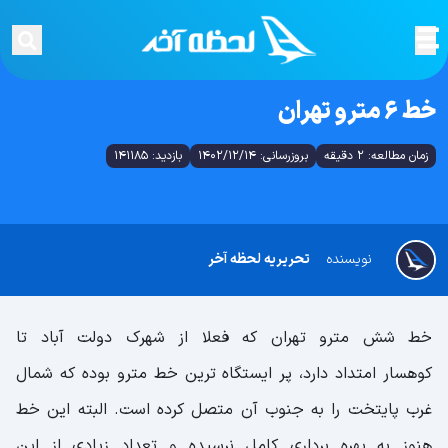
خط 6 مترو تهران
زمان مطالعه: 2 دقیقه
بروزرسانی: 1402/12/14
بازدید: 141185
نویسنده
تحریریه لحظه آخر
خط شش مترو تهران که فعلا از شهرک دولت آباد تا
کوهسار امتداد دارد، پر ایستگاه ترین خط مترو بوده که شمال
غرب پایتخت را به جنوب آن متصل کرده است. البته این خط
هنوز به بهره برداری کامل نرسیده و تعداد زیادی از این