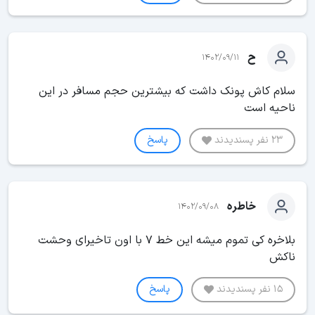
ح
1402/09/11
سلام کاش پونک داشت که بیشترین حجم مسافر در این
ناحیه است
23 نفر پسندیدند
پاسخ
خاطره
1402/09/08
بلاخره کی تموم میشه این خط 7 با اون تاخیرای وحشت
ناکش
15 نفر پسندیدند
پاسخ