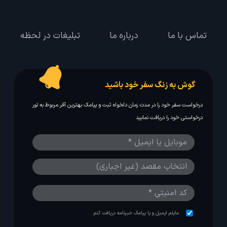
درباره لحظه آخر
وب سایت لحظه آخر با هدف ایجاد بانکی جامع در
تمامی زمینه های گردشگری در سال 1391 شروع به کار و
پس از حدود 12 سال سرویس دهی به مسافرین با بیش
از یک میلیون کاربر عضو یکی از پربازدید ترین استارتاپ
های گردشگری می باشد.
تماس با ما
درباره ما
تبلیغات در لحظه
گوش به زنگ سفر خود باشید
درخواست سفر خود را در مدت زمان دلخواه ثبت و پیامک بهترین آفر مربوط به تور
درخواستی خود را دریافت نمایید