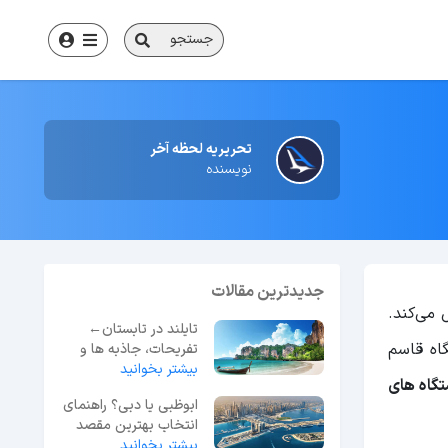
جستجو
تحریریه لحظه آخر
نویسنده
جدیدترین مقالات
 می‌کند.
تایلند در تابستان←
اه قاسم
تفریحات، جاذبه ها و
بیشتر بخوانید
بررسی آب و هوا
تگاه های
ابوظبی یا دبی؟ راهنمای
انتخاب بهترین مقصد
سفر در امارات
بیشتر بخوانید