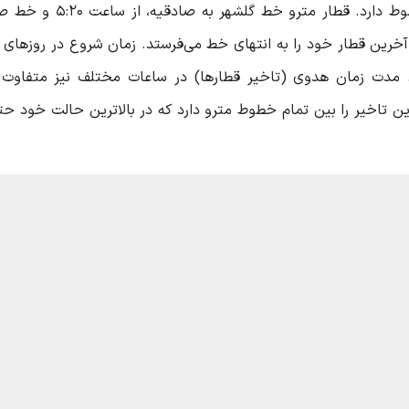
مترو تهران کرج متفاوت‌ترین ساعت کاری را بین تمام خطوط دارد.
شهر از ساعت 5:30 شروع به کار کرده و در ساعت 22:00 آخرین قطار خود را به انتهای خط می‌فرستد. زمان شروع در 
 کرج ساعت 6:15 در تهران است. مدت زمان هدوی (تاخیر قطارها) در ساعات مختلف نیز متف
در جدول زیر جزئیات آن را ببینید. خط 5 بیشترین تاخیر را بین تمام خطوط مترو دارد که در بالاترین حالت خ