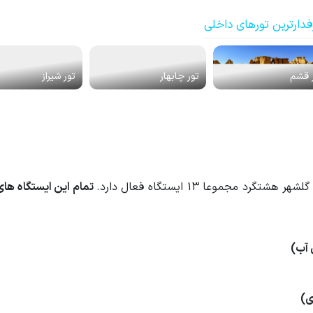
فدارترین تورهای داخلی
 قشم
تور چابهار
تور شیراز
جموعا 13 ایستگاه فعال دارد.
 آب)
ی)