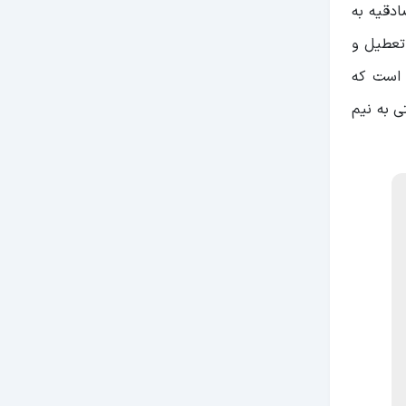
 قطار مترو خط گلشهر به صادقیه، از ساعت 5:20 و خط صادقیه به
روزهای تعطیل و
اوت است که
ود حتی به نیم