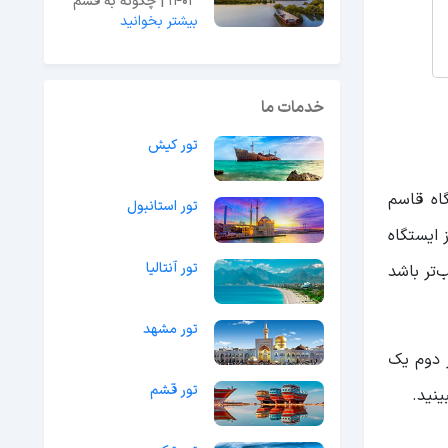
1403 | چگونه به قشم
بیشتر بخوانید
سفر کنیم؟ + هزینه ها
خدمات ما
تور کیش
(در ایستگاه قاسم
تور استانبول
 ایستگاه
تور آنتالیا
‌تر باشد
تور مشهد
سیر دوم یک
تور قشم
ینید.