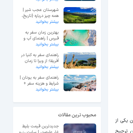
شهرستان عجب شیر |
همه چیز درباره {تاریخ،
بیشتر بخوانید
فرهنگ، جاذبه‌ها}
بهترین زمان سفر به
قبرس | راهنمای آب و
هوا و هزینه‌ها
بیشتر بخوانید
راهنمای سفر به کنیا در
آفریقا؛ از ویزا تا زمان
سفر
بیشتر بخوانید
راهنمای سفر به یونان |
شرایط و هزینه سفر +
بیشتر بخوانید
اطلاعات ضروری
محبوب ترین مقالات
ن یکی از
جدیدترین قیمت بلیط
ن ترجیح
غار علیصدر | سایت رزرو