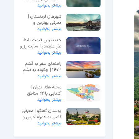
بیشتر بخوانید
ترین شهرهای هند +
عکس
شهرهای ارمنستان |
معرفی بهترین و
بیشتر بخوانید
توریستی ترین شهرهای
ارمنستان
جدیدترین قیمت بلیط
غار علیصدر | سایت رزرو
آنلاین
بیشتر بخوانید
راهنمای سفر به قشم
1403 | چگونه به قشم
بیشتر بخوانید
سفر کنیم؟ + هزینه ها
محله های تهران |
آشنایی با 22 مناطق
تهران و 376 محله
بیشتر بخوانید
بوستان گفتگو | معرفی
کامل به همراه آدرس و
عکس
بیشتر بخوانید