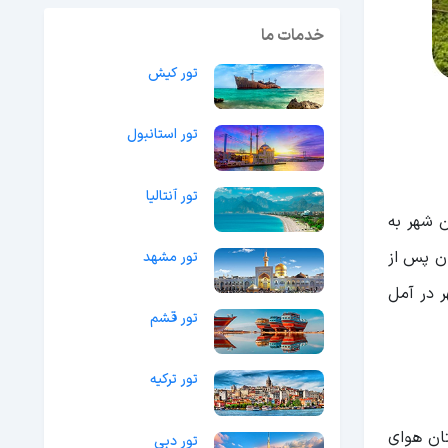
خدمات ما
تور کیش
تور استانبول
تور آنتالیا
 شهر به
ن پس از
تور مشهد
ر در آمل
تور قشم
تور ترکیه
تان هوای
تور دبی