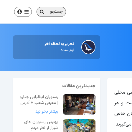
جستجو
تحریریه لحظه آخر
نویسنده
جدیدترین مقالات
ومی محلی
رستوران ایتالیایی جنارو
است و هر
| معرفی شعب + آدرس
و منو
بیشتر بخوانید
ستان خاص
بهترین رستوران های
ی‌گیرند.
شیراز از نظر مردم