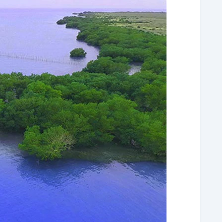
کاروان‌سرای تقی‌خانی؛ یادگاری از دوران صفویه
چشمه آب گرم لشتان؛ شکافی از دل سنگ‌های م
رستوران گارگوپ؛ طعم لذیذ غذاهای جنوبی
جزیره زیبای وارمی؛ منظره جزر و مد بی‌نظیر
کلبه کالانگار؛ کلبه‌ای رویایی و شناور
بازار سنتی؛ با الهام از بازار وکیل شیراز
آب و هوای بندر خمیر؛ بهترین زمان بازدید
اقامت در بندر خمیر؛ سفری به بهشت ایران