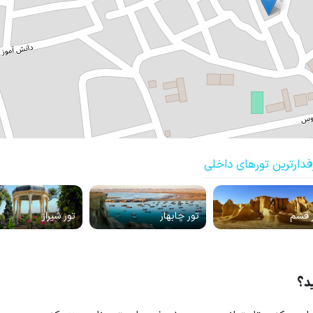
فدارترین تورهای داخلی
 قشم
تور چابهار
تور شیراز
ید؟