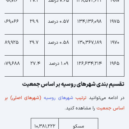
1980
138,572,623
0.65 درصد
30.1
6,298,016
1975
134,136,098
0.57 درصد
29.9
8,869,066
1970
130,367,189
0.58 درصد
29.7
1,289,925
1965
126,634,214
1.09 درصد
27.4
3,579,688
تقسیم‌ بندی شهرهای روسیه بر اساس جمعیت
در ادامه می‌توانید
ترتیب
شهرهای روسیه
(شهرهای اصلی) بر
اساس جمعیت
را مشاهده کنید.
مسکو
10,381,222