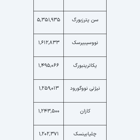
سن پترزبورگ
5,351,935
نووسیبیرسک
1,612,833
یکاترینبورگ
1,495,066
نیژنی نووگورود
1,259,013
کازان
1,243,500
چلیابینسک
1,202,371