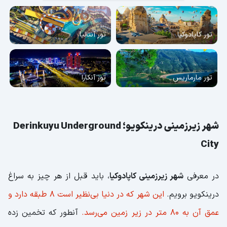
تور کاپادوکیا
تور آنتالیا
تور مارماریس
تور آنکارا
شهر زیرزمینی درینکویو؛ Derinkuyu Underground
City
در معرفی
شهر زیرزمینی کاپادوکیا
، باید قبل از هر چیز به سراغ
درینکویو برویم.
این شهر که در دنیا بی‌نظیر است 8 طبقه دارد و
عمق آن به 80 متر در زیر زمین می‌رسد.
آنطور که تخمین زده