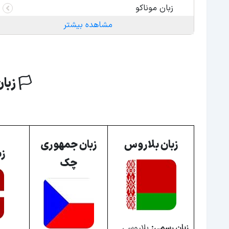
زبان موناکو
مشاهده بیشتر
زبان صربستان
زبان اتریش
زبان استونی
🏳️ زبا
زبان کوزوو
زبان مونته نگرو
زبان لتونی
زبان اسلواکی
زبان بلاروس
زبان جمهوری
زب
زبان فنلاند
چک
زبان بلژیک
زبان هلند
زبان اسپانیا
زبان رسمی:
بلاروسی