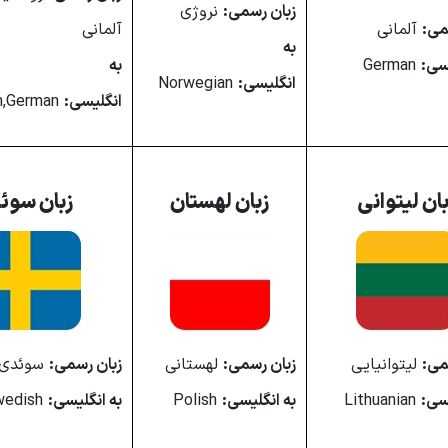
زبان رسمی:
نروژی
می:
آلمانی
آلمانی
به
یسی:
German
به
انگلیسی:
Norwegian
انگلیسی:
Romansh,German
بان لیتوانی
زبان لهستان
زبان سوئ
می:
لیتوانیایی
زبان رسمی:
لهستانی
زبان رسمی:
سوئدی
یسی:
Lithuanian
به انگلیسی:
Polish
به انگلیسی:
Swedish