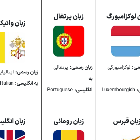
ن لوکزامبورگ
زبان پرتغال
زبان واتیک
می:
لوکزامبورگی
زبان رسمی:
پرتغالی
زبان رسمی:
ایتالیای
به
به انگلیسی:
Italian
:
Luxembourgish
انگلیسی:
Portuguese
بان قبرس
زبان رومانی
زبان انگل