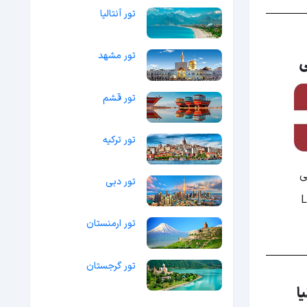
تور آنتالیا
تور مشهد
ی
تور قشم
تور ترکیه
ی
تور دبی
تور ارمنستان
تور گرجستان
ا