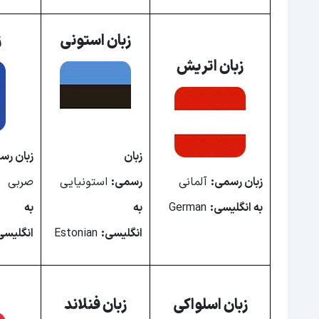
زبان پرتغال
زبان استونی
ز
زبان واتیکان
زبان اتریش
زبان کرواسی
زبان مجارستان
زبان قبرس
زبان رومانی
زبان
زبان رس
زبان انگلیس
زبان رسمی:
آلمانی
رسمی:
استونیایی
صربی
زبان مالت
به انگلیسی:
German
به
به
زبان ایسلند
انگلیسی:
Estonian
انگلیسی
زبان اوکراین
زبان اسلوونی
ز
زبان سان مارینو
زبان اسلواکی
زبان فنلاند