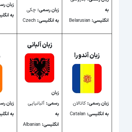
زبان آلمان
زبان رس
به
زبان رسمی:
چکی
زبان فرانسه
به انگل
انگلیسی:
Belarusian
به انگلیسی:
Czech
زبان لیختن اشتاین
زبان نروژ
زبان سوئیس
زبان آلبانی
زبان بوسنی و هرزگوین
زبان آندورا
ز
زبان بلغارستان
زبان لیتوانی
زبان لهستان
زبان
زبان سوئد
زبان رسمی:
کاتالان
رسمی:
آلبانیایی
زبان رس
زبان مقدونیه
به انگلیسی:
Catalan
به
به انگل
زبان یونان
انگلیسی:
Albanian
زبان لوکزامبورگ