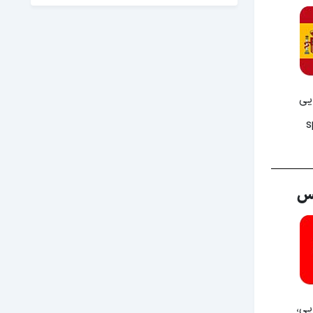
یی
یس
یی،