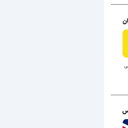
ان
ی
یس