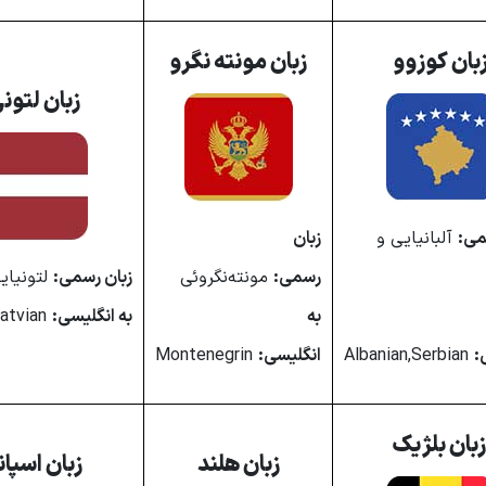
بان کوزوو
زبان مونته نگرو
زبان لتون
می:
آلبانیایی و
زبان
رسمی:
مونته‌نگروئی
زبان رسمی:
لتونیای
به
به انگلیسی:
Latvian
:
Albanian,‎Serbian
انگلیسی:
Montenegrin
بان بلژیک
زبان هلند
زبان اسپانی