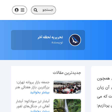
جستجو
تحریریه لحظه آخر
نویسنده
جدیدترین مقالات
ن همچون
جمعه بازار پروانه تهران؛
 آن زبان
بزرگترین بازار هفتگی هنر
و نوستالژی
بیشتر بخوانید
ست که می
آبشار ترز سوادکوه؛ آبشار
 195 کشور در سراسر دنیا می پردازیم؛
آهکی در جنگل‌های لفور
مازندران
بیشتر بخوانید