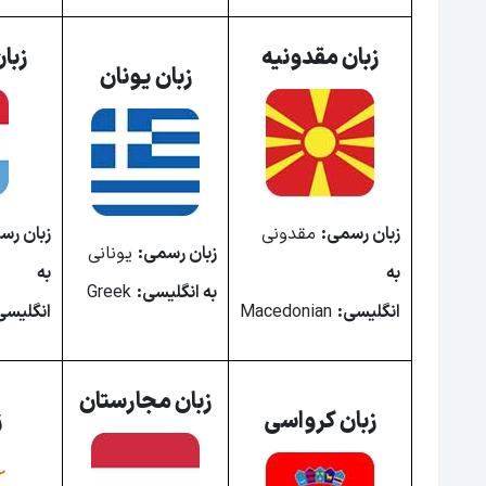
زبان بنگلادش
زبان افغانستان
زبان مقدونیه
زبا
زبان یونان
زبان کره شمالی
زبان ارمنستان
زبان نپال
زبان لائوس
زبان رسمی:
مقدونی
زبان رس
زبان عربستان سعودی
زبان رسمی:
یونانی
به
به
زبان مالزی
به انگلیسی:
Greek
انگلیسی:
Macedonian
انگلیسی
زبان قطر
زبان اندونزی
زبان مجارستان
زبان تایوان
زبان کرواسی
ز
زبان سوریه
زبان سریلانکا