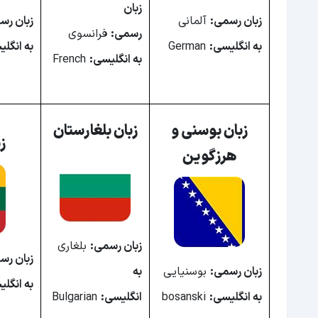
زبان
زبان کویت
زبان رسمی:
آلمانی
زبان رس
رسمی:
فرانسوی
زبان امارات
به انگلیسی:
German
به انگل
به انگلیسی:
French
زبان ترکیه
زبان اسرائیل
زبان مالدیو
زبان بوسنی و
زبان بلغارستان
ز
زبان لبنان
هرزگوین
زبان تاجیکستان
زبان اردن
زبان چین
زبان رسمی:
بلغاری
زبان یمن
زبان رس
زبان رسمی:
بوسنیایی
به
زبان مغولستان
به انگل
به انگلیسی:
bosanski
انگلیسی:
Bulgarian
زبان عراق