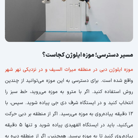
تونل گرداب (The Vortex tunnel)؛ چرخش
در دنیای توهمات
اتاق بی‌نهایت (Infinity Room)؛ غرق در
دنیای بی‌پایان
زیبابین (Kaleidoscope)؛ جادوی رنگ‌ها و
مسیر دسترسی؛ موزه ایلوژن کجاست؟
تصاویر
موزه ایلوژن دبی در منطقه میراث السیف و در نزدیکی نهر شهر
تونل بی‌نهایت (Infinity Tunnel)؛ ورودی به
واقع شده است. برای دسترسی به این موزه می‌توانید از چندین
دنیایی که تمام نمی‌شود!
روش استفاده کنید. اگر با مترو به موزه می‌روید، خط سبز را
سرهای درون بشقاب (Head on the
انتخاب کنید و در ایستگاه شرف دی جی پیاده شوید. سپس، با
Platter)؛ تجربه‌ای با تصاویر عجیب
12 دقیقه پیاده‌روی به موزه می‌رسید. اگر از منطقه بر دبی حرکت
تغییر بینی (Swap Noses)؛ تجربه‌ای
می‌کنید، باید در ایستگاه الفهیدی پیاده شوید و تنها 5 دقیقه
خنده‌دار و جالب
پیاده‌روی کنید تا به موزه برسید. همچنین، اگر از منطقه دیره به