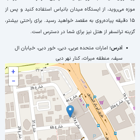
میز کلون (Clone Table)؛ تبدیل‌شدن به
موزه می‌روید، از ایستگاه میدان بانیاس استفاده کنید و پس از
1000 نفر!
15 دقیقه پیاده‌روی به مقصد خواهید رسید. برای راحتی بیشتر،
گلدان روبین (Rubin’s Vase)؛ توهمی از
گزینه ترانسفر از هتل نیز برای شما در دسترس است.
اشکال متفاوت
آدرس:
امارات متحده عربی، دبی، خور دبی، خیابان ال
هولوگرام‌ها (Holograms)؛ تصاویری که واقعی
سیف، منطقه میراث، کنار نهر دبی
به نظیر می‌رسند!
+
چوب معکوس (Tricky Stick)؛ بازی با
−
ظاهری غیرممکن
جعبه جادویی (Magic Box)؛ توهمات با
فناوری‌های نوین
بازدید از موزه ایلوژن دبی؛ سفری شگفت‌انگیز به
دنیای بصری