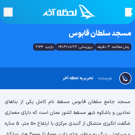
مسجد سلطان قابوس
زمان مطالعه: 3 دقیقه
بروزرسانی: 1403/08/26
بازدید: 2164
نویسنده
تحریریه لحظه آخر
مسجد جامع سلطان قابوس مسقط نام کامل یکی از بناهای
نمادین و باشکوه شهر مسقط کشور عمان است که دارای معماری
شگفت انگیزی متشکل از گنبدی مرکزی با ارتفاع 50 متر، 5 مناره
و مساحتی بزرگ به منظور جای دادن 8000 تا 20000 هزار نمازگزار