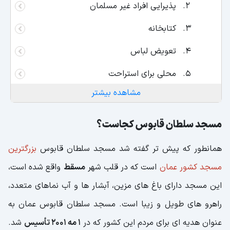
پذیرایی افراد غیر مسلمان
کتابخانه
تعویض لباس
محلی برای استراحت
مشاهده بیشتر
فضایی برای تطهیر و آماده شدن برای عبادت
فرش ایرانی مسجد سلطان قابوس
مسجد سلطان قابوس کجاست؟
اطلاعات گردشگری مسجد سلطان قابوس
همانطور که پیش تر گفته شد مسجد سلطان قابوس
بزرگترین
جمع بندی
مسجد کشور عمان
است که در قلب شهر
مسقط
واقع شده است،
این مسجد دارای باغ های مزین، آبشار ها و آب نماهای متعدد،
راهرو های طویل و زیبا است. مسجد سلطان قابوس عمان به
عنوان هدیه ای برای مردم این کشور که در
1 مه 2001 تأسیس
شد.