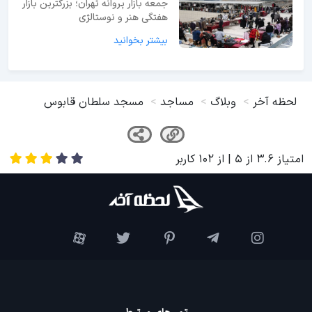
جمعه بازار پروانه تهران؛ بزرگترین بازار
هفتگی هنر و نوستالژی
بیشتر بخوانید
لحظه آخر
وبلاگ
مساجد
مسجد سلطان قابوس
امتیاز
3.6
از
5
| از
102
کاربر