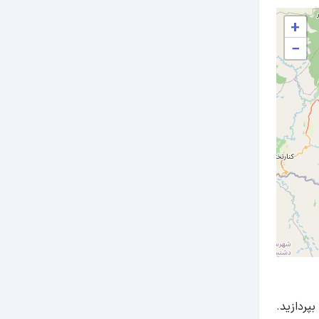
+
−
ردازید.