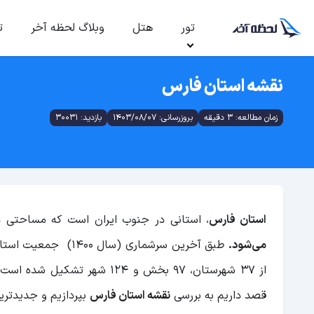
تور
هتل
وبلاگ لحظه آخر
ت
نقشه استان فارس
زمان مطالعه: 3 دقیقه
بروزرسانی: 1403/08/07
بازدید: 30031
استان فارس
، استانی در جنوب ایران است که مساحتی در حدود 122.608 کیلومتر
می‌شود.
از 37 شهرستان، 97 بخش و 124 شهر تشکیل شده است.
قصد داریم به بررسی
نقشه استان فارس
بپردازیم و جدیدتری