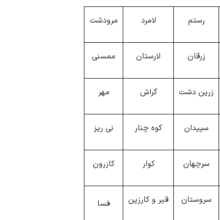
رستم
لامرد
مرودشت
زرقان
لارستان
ممسنی
زرین دشت
گراش
مهر
سپیدان
کوه چنار
نی ریز
سرچهان
کوار
کازرون
سروستان
قیر و کارزین
فسا