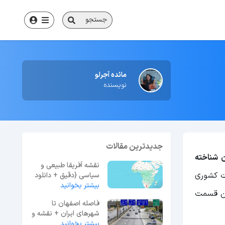
جستجو
مائده آجرلو
نویسنده
جدیدترین مقالات
ن شناخته
نقشه آفریقا طبیعی و
اساس تقسیمات کشوری
سیاسی {دقیق + دانلود
بیشتر بخوانید
عکس کیفیت بالا}
ین قسمت
فاصله اصفهان تا
شهرهای ایران + نقشه و
عکس
بیشتر بخوانید