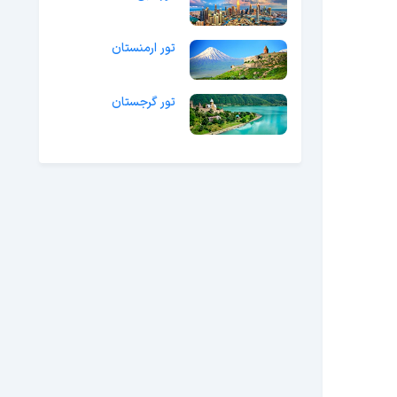
تور ارمنستان
تور گرجستان