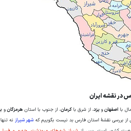
س در نقشه ایران
ال با
اصفهان
و
یزد
، از شرق با
کرمان
، از جنوب با استان
هرمزگان
و
ب
ز بررسی نقشهٔ استان فارس بد نیست بگوییم که
شهر شیراز
نه تنها 
جمعیت کشور است. پس از
شیراز شهرهای مرودشت، جهرم و فسا ب