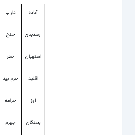
آباده
داراب
ارسنجان
خنج
استهبان
خفر
اقلید
خرم بید
اوز
خرامه
بختگان
جهرم