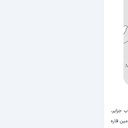
پا با احتساب جزایر،
 دومین قاره