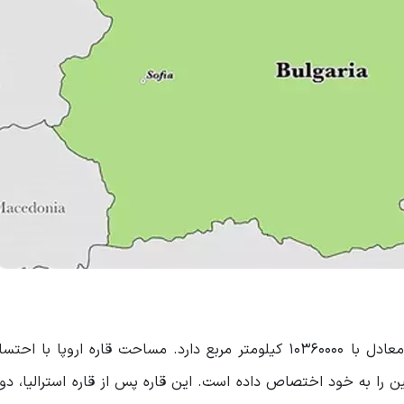
اروپا یکی از شناخته شده‌ترین قاره‌ها است که مساحتی معادل با 10360000 کیلومتر مربع دارد. مساحت قاره ارو
ه که 6.8% از مساحت کره زمین را به خود اختصاص داده است. این قاره پس از قاره استرالیا،