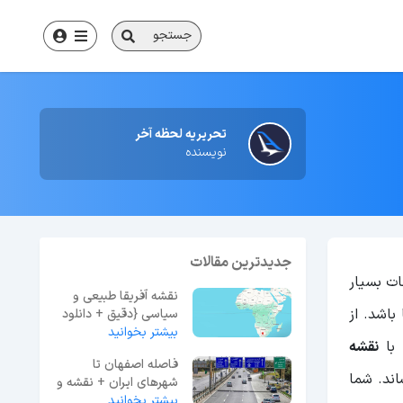
جستجو
تحریریه لحظه آخر
نویسنده
جدیدترین مقالات
ات بسیار
نقشه آفریقا طبیعی و
باشد. از
سیاسی {دقیق + دانلود
بیشتر بخوانید
عکس کیفیت بالا}
 با
نقشه
فاصله اصفهان تا
اند. شما
شهرهای ایران + نقشه و
عکس
بیشتر بخوانید