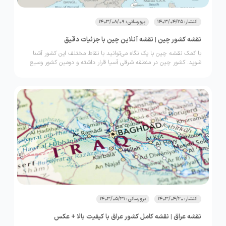
انتشار: 1403/04/25
برورسانی: 1403/08/09
نقشه کشور چین | نقشه آنلاین چین با جزئیات دقیق
با کمک نقشه چین با یک نگاه می‌توانید با نقاط مختلف این کشور آشنا
شوید. کشور چین در منطقه شرقی آسیا قرار داشته و دومین کشور وسیع
این قاره شناخته می‌شود. چین با کشورهای روسیه، مغولستان، قرقیزستان،
قزاقستان، تاجیکستان، پاکستان، افغانستان، هندوستان، نپال، بوتان،
برمه، ویتام و کره شمالی دارای مرز مشترک زمینی است. در ادامه قصد
داریم نقشه جدید چین را با مرزبندی در خصوص مناطق مختلف این کشور
از نظر جغرافیایی بررسی کنیم. همراه ما باشید تا راهنمای نقشه چین به
فارسی را دریافت نمایید.
انتشار: 1403/04/20
برورسانی: 1403/05/31
نقشه عراق | نقشه کامل کشور عراق با کیفیت بالا + عکس