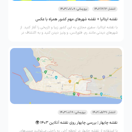
انتشار: 1402/12/12
برورسانی: 1403/08/09
نقشه ایتالیا + نقشه شهرهای مهم کشور همراه با عکس
با نقشه ایتالیا، سفری مجازی به این کشور زیبا و تاریخی را آغاز کنید. از
شهرهای دیدنی مانند رم، فلورانس، و ونیز دیدن کنید و به اکتشاف در
طبیعت بکر ایتالیا بپردازید.
انتشار: 1402/05/29
برورسانی: 1403/01/19
نقشه چابهار | بررسی چابهار روی نقشه آنلاین 1403 🌍
با استفاده از نقشه چابهار در لحظه آخر، به راحتی می‌توانید مسیرهای