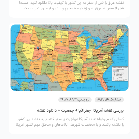
نقشه عراق را قبل از سفر به این کشور با کیفیت بالا دانلود کنید. مسلما
قبل از سفر به عراق به ویژه در ماه محرم و سفر و اربعین، نیاز به یک
نقشه راه دارید تا بتوانید به راحتی به شهرهای زیارتی مانند سامرا،
کاظمین، کربلا و... دسترسی داشته باشید. همراه ما باشید تا راهنمایی لازم
در خصوص نقشه کامل عراق با کیفیت بالا را دریافت نمایید.
انتشار: 1403/04/05
برورسانی: 1403/09/03
بررسی نقشه آمریکا | جغرافیا + جمعیت + دانلود نقشه
کسانی که می‌خواهند به آمریکا مهاجرت یا سفر کنند باید نقشه این کشور
را داشته باشند و با مختصات شهرها، ایالت‌های و مناطق مهم کشور آمریکا
آشنا شوند. به‌طورکلی 50 ایالت در United States وجود دارد و این کشور
با اقیانوس‌های آرام، اطلس و کشورهای مکزیک و کانادا هم مرز است. در