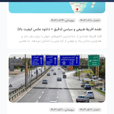
انتشار: 1403/07/10
برورسانی: 1403/07/14
نقشه آفریقا طبیعی و سیاسی {دقیق + دانلود عکس کیفیت بالا}
قاره آفریقا تعدادی از جذاب‌ترین کشورهای جهان را برای سفر دارد و
همچنین بخش زیاد و مهمی از کره زمین را تشکیل می‌دهد. به همین
دلیل طبیعی است که بررسی نقشه آفریقا، موقعیت جغرافیایی و جزییات
آن اهمیت زیادی داشته باشد. قاره آفریقا از غرب با اقیانوس اطلس، از
شمال با دریای مدیترانه و از شرق با دریای سرخ و اقیانوس هند هم مرز
است. این قاره خط استوا را به دو قسمت تقسیم می‌کند و در آن تنوع آب
و هوایی زیادی وجود دارد.
انتشار: 1403/05/19
برورسانی: 1403/05/20