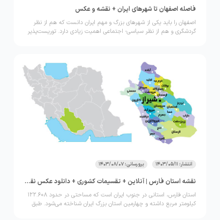
فاصله اصفهان تا شهرهای ایران + نقشه و عکس
اصفهان را باید یکی از شهرهای بزرگ و مهم ایران دانست که هم از نظر
گردشگری و هم از نظر سیاسی- اجتماعی اهمیت زیادی دارد. توریست‌پذیر
بودن این شهر باعث شده تا فاصله‌اش تا شهرهای دیگر ایران مهم شود.
درواقع گردشگران دوست دارند بدانند از شهرشان باید چقدر راه طی کنند تا
به اصفهان برسند. در این مطلب قصد داریم فاصله اصفهان تا شهرهای
ایران را بررسی نماییم.
انتشار: 1403/05/11
برورسانی: 1403/08/07
نقشه استان فارس | آنلاین + تقسیمات کشوری + دانلود عکس نقشه
استان فارس، استانی در جنوب ایران است که مساحتی در حدود 122.608
کیلومتر مربع داشته و چهارمین استان بزرگ ایران شناخته می‌شود. طبق
آخری سرشماری (سال 1400) جمعیت استان فارس حدود 5.054.700 نفر