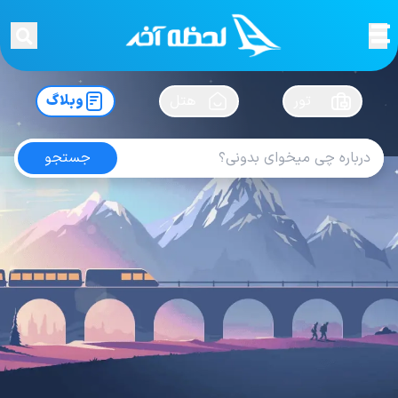
لحظه آخر
در
سفرت رو بساز !
تور
هتل
وبلاگ
جستجو
آخرین های
نقشه ها