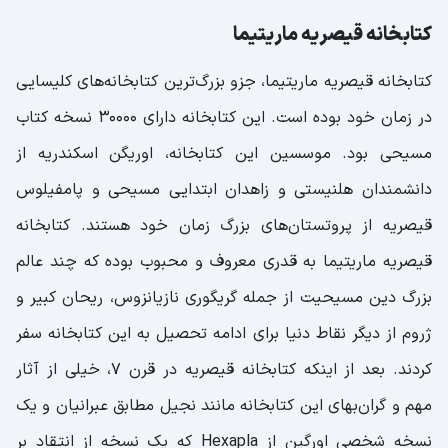
کتابخانه قیصریه ماریتیما
کتابخانه قیصریه ماریتیما، جزو بزرگ‌ترین کتابخانه‌های کلیسایی
در زمان خود بوده است. این کتابخانه دارای 30000 نسخه کتاب
مسیحی بود. موسسین این کتابخانه، اوریگن اسکندریه از
دانشمندان هلنیستی و زاهدان ابتدایی مسیحی و پامفیلوس
قیصریه از پروتستان‌های بزرگ زمان خود هستند. کتابخانه
قیصریه ماریتیما به قدری معروف و محبوب بوده که چند عالم
بزرگ دین مسیحیت از جمله گریگوری نازیانزوس، ریحان کبیر و
ژروم از دیگر نقاط دنیا برای ادامه تحصیل به این کتابخانه سفر
کردند. بعد از اینکه کتابخانه قیصریه در قرن 7، خیلی از آثار
مهم و گران‌بهای این کتابخانه مانند نجیل مطابق عبرانیان و یک
نسخه شخصی اورگین از Hexapla که یک نسخه از انتقاد بر